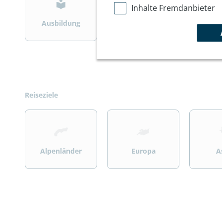
Inhalte Fremdanbieter
Ausbildung
Bergsteigen
Wint
Reiseziele
>
>
>
Alpenländer
Europa
A