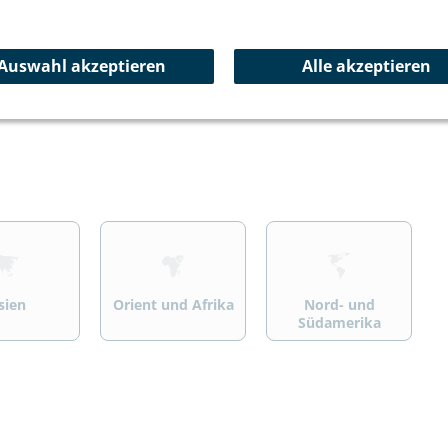
ersport
Wandern/Trekking
Summit Specials
Auswahl akzeptieren
Alle akzeptieren
>
>
sien
Orient und Afrika
Nord- und
Südamerika