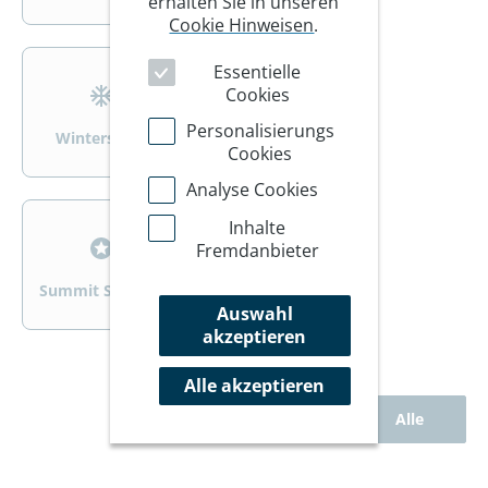
erhalten Sie in unseren
Cookie Hinweisen
.
>
>
Essentielle
Cookies
Personalisierungs
Wintersport
Wandern/Trekking
Cookies
Analyse Cookies
>
>
Inhalte
Fremdanbieter
Summit Specials
Rad
Auswahl
akzeptieren
Alle akzeptieren
Alle