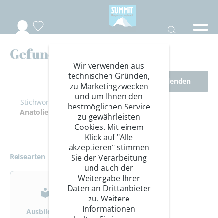
Gefundene Reisen
Wir verwenden aus
technischen Gründen,
Filter ausblenden
zu Marketingzwecken
und um Ihnen den
Stichwort Suche
bestmöglichen Service
zu gewährleisten
Cookies. Mit einem
Klick auf "Alle
akzeptieren" stimmen
Reisearten
Sie der Verarbeitung
und auch der
>
>
Weitergabe Ihrer
Daten an Drittanbieter
zu. Weitere
Informationen
Ausbildung
Bergsteigen