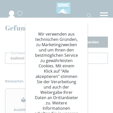
Gefundene Reisen
Wir verwenden aus
technischen Gründen,
Filter ausblenden
zu Marketingzwecken
und um Ihnen den
Stichwort Suche
bestmöglichen Service
zu gewährleisten
Cookies. Mit einem
Klick auf "Alle
akzeptieren" stimmen
Reisearten
Sie der Verarbeitung
und auch der
>
>
Weitergabe Ihrer
Daten an Drittanbieter
zu. Weitere
Informationen
Ausbildung
Bergsteigen