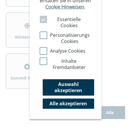
erhalten Sie in unseren
Cookie Hinweisen
.
>
>
Essentielle
Cookies
Personalisierungs
Wintersport
Wandern/Trekking
Cookies
Analyse Cookies
>
>
Inhalte
Fremdanbieter
Summit Specials
Rad
Auswahl
akzeptieren
Alle akzeptieren
Alle