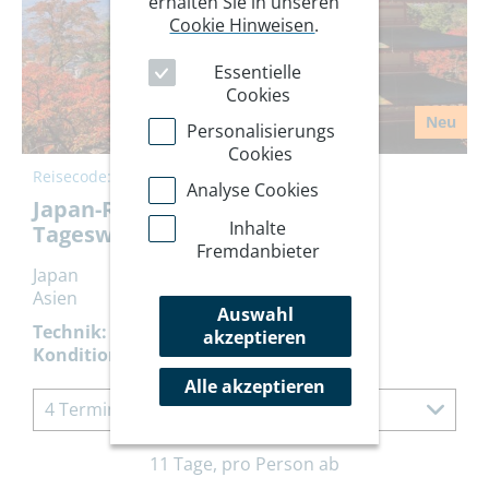
erhalten Sie in unseren
Cookie Hinweisen
.
Essentielle
Cookies
Neu
Personalisierungs
Cookies
Reisecode:
JARUN
Analyse Cookies
Japan-Rundreise mit leichten
Inhalte
Tageswanderungen
Fremdanbieter
Japan
Asien
Auswahl
Technik:
akzeptieren
Kondition:
Alle akzeptieren
4 Termine à 11 Tage
11 Tage, pro Person ab