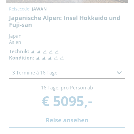
Reisecode:
JAWAN
Japanische Alpen: Insel Hokkaido und
Fuji-san
Japan
Asien
Technik:
Kondition:
3 Termine à 16 Tage
16 Tage, pro Person ab
€ 5095,-
Reise ansehen