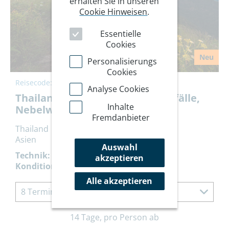
erhalten Sie in unseren
Cookie Hinweisen
.
Essentielle
Cookies
Neu
Personalisierungs
Cookies
Reisecode:
THWAN
Analyse Cookies
Thailand: Doi Inthanon, Wasserfälle,
Inhalte
Nebelwälder
Fremdanbieter
Thailand
Asien
Auswahl
Technik:
akzeptieren
Kondition:
Alle akzeptieren
8 Termine à 14 Tage
14 Tage, pro Person ab