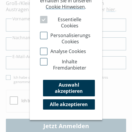
erhalten Sie in unseren
Groß-/Kleinschreibung. Bitte klicken Sie zum
Cookie Hinweisen
.
Austragen aus unserem Newsletter-Verteiler
hier
.
Vorname *
Essentielle
Cookies
Personalisierungs
Nachname *
Cookies
Analyse Cookies
E-Mail-Adresse *
Inhalte
Fremdanbieter
Ich habe die Informationen zum
Datenschutz
zur Kenntnis
genommen und bin damit einverstanden.*
Auswahl
akzeptieren
Alle akzeptieren
Jetzt Anmelden