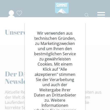
Unsere Herbst Highlights
Wir verwenden aus
technischen Gründen,
zu Marketingzwecken
und um Ihnen den
bestmöglichen Service
zu gewährleisten
Cookies. Mit einem
Klick auf "Alle
Der DAV Summit Club
akzeptieren" stimmen
Newsletter
Sie der Verarbeitung
und auch der
Weitergabe Ihrer
Aktuelle Reiseangebote, Events und Neuigkeiten aus
Daten an Drittanbieter
der Welt des Bergsports – bleiben Sie auf dem
zu. Weitere
Laufenden! Achten Sie bitte unbedingt auf die
Informationen
korrekte Schreibweise und auf die