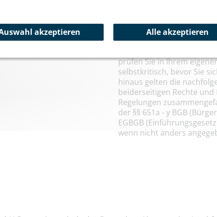
in Ihrem und unserem Inte
festlegen, die das Vertrag
kommt, bestimmen sollen. 
Auswahl akzeptieren
Alle akzeptieren
„Voraussetzungen“ sowie d
sind wesentliche Bestandte
prüfen Sie in Ihrem eigene
selbstkritisch, bevor Sie 
hinaus gelten die nachfol
beiderseitigen Rechte und 
Regelungen zusammengefass
der §§ 651a - y BGB (Bürge
EGBGB (Einführungsgesetz 
wenn nicht anders angegeb