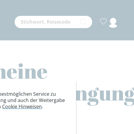
meine
äftsbedingun
estmöglichen Service zu
itung und auch der Weitergabe
n
Cookie Hinweisen
.
en,