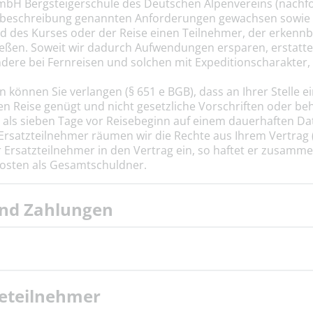
bH Bergsteigerschule des Deutschen Alpenvereins (nachf
isebeschreibung genannten Anforderungen gewachsen sowie e
d des Kurses oder der Reise einen Teilnehmer, der erkennba
ßen. Soweit wir dadurch Aufwendungen ersparen, erstatte
dere bei Fernreisen und solchen mit Expeditionscharakter, 
 können Sie verlangen (§ 651 e BGB), dass an Ihrer Stelle 
n Reise genügt und nicht gesetzliche Vorschriften oder b
als sieben Tage vor Reisebeginn auf einem dauerhaften Date
 Ersatzteilnehmer räumen wir die Rechte aus Ihrem Vertrag 
r Ersatzteilnehmer in den Vertrag ein, so haftet er zusamm
kosten als Gesamtschuldner.
und Zahlungen
seteilnehmer