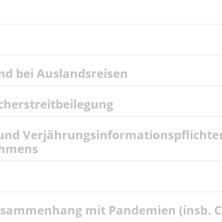
und bei Auslandsreisen
cherstreitbeilegung
nd Verjährungsinformationspflichten 
ehmens
usammenhang mit Pandemien (insb. C