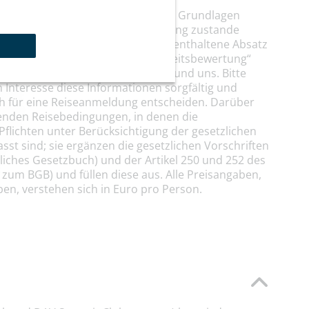
resse möchten wir die rechtlichen Grundlagen
sverhältnis, das durch die Anmeldung zustande
Der bei jeder Reisebeschreibung enthaltene Absatz
ie Informationen zur „Schwierigkeitsbewertung“
ile des Vertrages zwischen Ihnen und uns. Bitte
n Interesse diese Informationen sorgfältig und
sich für eine Reiseanmeldung entscheiden. Darüber
genden Reisebedingungen, in denen die
Pflichten unter Berücksichtigung der gesetzlichen
t sind; sie ergänzen die gesetzlichen Vorschriften
rliches Gesetzbuch) und der Artikel 250 und 252 des
zum BGB) und füllen diese aus. Alle Preisangaben,
en, verstehen sich in Euro pro Person.