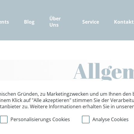
Über
ents
Blog
Service
Kontakt
Uns
Allge
Gesch
nischen Gründen, zu Marketingzwecken und um Ihnen den b
inem Klick auf "Alle akzeptieren" stimmen Sie der Verarbe
ttanbieter zu. Weitere Informationen erhalten Sie in unsere
Stand: Juli 2025
Personalisierungs Cookies
Analyse Cookies
Liebe Reiseteilnehmer*inn