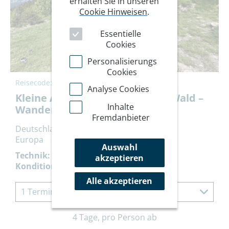
erhalten Sie in unseren
Cookie Hinweisen
.
Essentielle
Cookies
Personalisierungs
Cookies
Reisecode:
HHBAW
Analyse Cookies
Kleine Auszeit im Bayerischen Wald –
Inhalte
Wandern & Yoga
Fremdanbieter
Deutschland
Europa
Auswahl
Technik:
akzeptieren
Kondition:
Alle akzeptieren
1 Termin à 4 Tage
4 Tage, pro Person ab