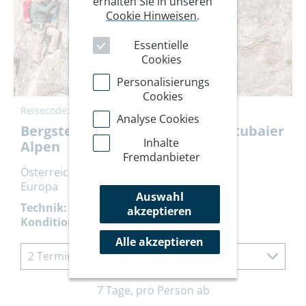
erhalten Sie in unseren
Cookie Hinweisen
.
Essentielle
Cookies
Personalisierungs
Cookies
Reisecode:
ABFRA
Analyse Cookies
Bergsteigen Grundkurs in den Stubaier
Inhalte
Alpen
Fremdanbieter
Österreich
Europa
Auswahl
Technik:
akzeptieren
Kondition:
Alle akzeptieren
2 Termine à 7 Tage
7 Tage, pro Person ab