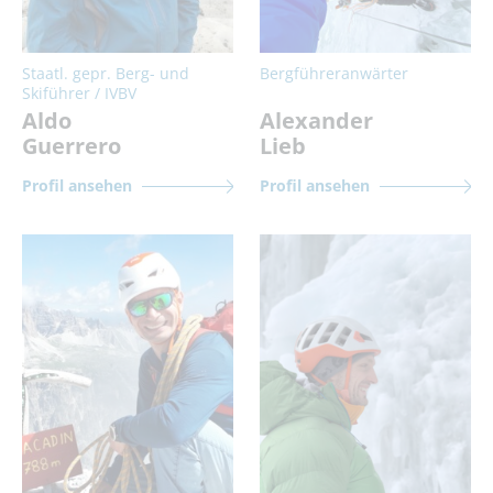
Staatl. gepr. Berg- und
Bergführeranwärter
Skiführer / IVBV
Aldo
Alexander
Guerrero
Lieb
Profil ansehen
Profil ansehen