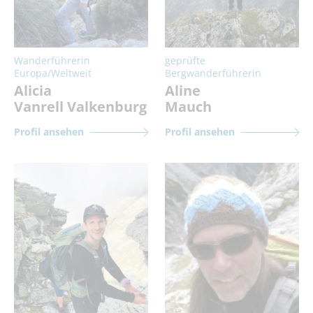
Wanderführerin
geprüfte
Europa/Weltweit
Bergwanderführerin
Alicia
Aline
Vanrell Valkenburg
Mauch
Profil ansehen
Profil ansehen