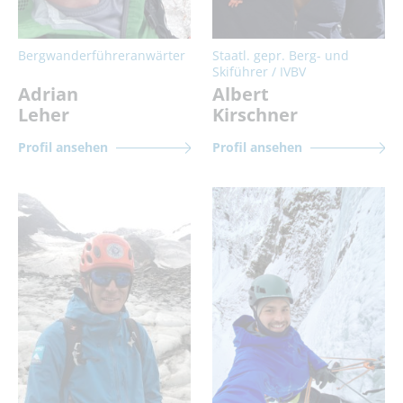
Bergwanderführeranwärter
Staatl. gepr. Berg- und
Skiführer / IVBV
Adrian
Albert
Leher
Kirschner
Profil ansehen
Profil ansehen