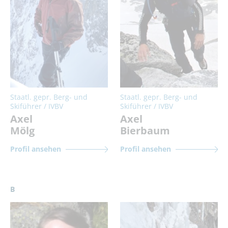
Staatl. gepr. Berg- und
Staatl. gepr. Berg- und
Skiführer / IVBV
Skiführer / IVBV
Axel
Axel
Mölg
Bierbaum
Profil ansehen
Profil ansehen
B