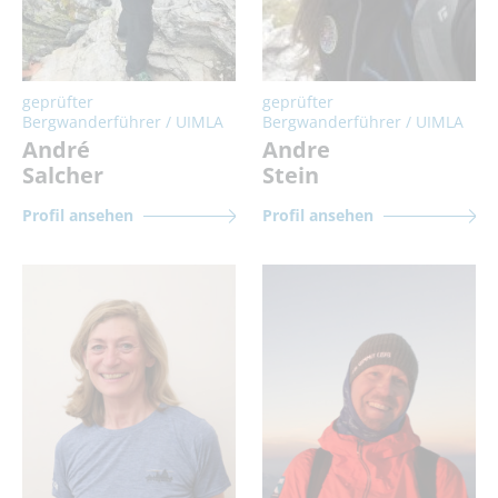
geprüfter
geprüfter
Bergwanderführer / UIMLA
Bergwanderführer / UIMLA
André
Andre
Salcher
Stein
Profil ansehen
Profil ansehen