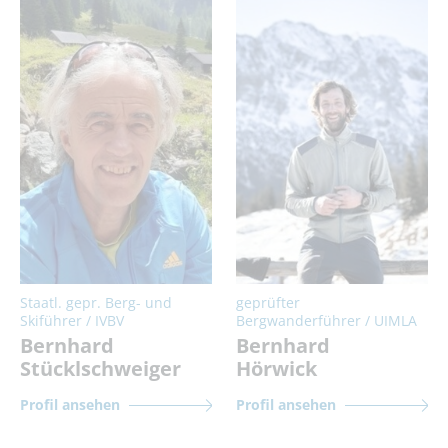
Staatl. gepr. Berg- und
geprüfter
Skiführer / IVBV
Bergwanderführer / UIMLA
Bernhard
Bernhard
Stücklschweiger
Hörwick
Profil ansehen
Profil ansehen