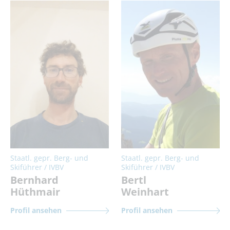
Staatl. gepr. Berg- und
Staatl. gepr. Berg- und
Skiführer / IVBV
Skiführer / IVBV
Bernhard
Bertl
Hüthmair
Weinhart
Profil ansehen
Profil ansehen