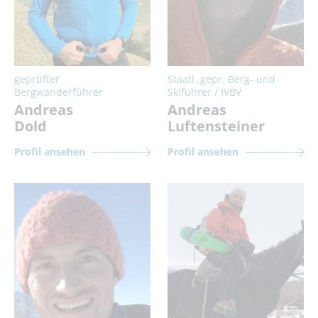
geprüfter
Staatl. gepr. Berg- und
Bergwanderführer
Skiführer / IVBV
Andreas
Andreas
Dold
Luftensteiner
Profil ansehen
Profil ansehen