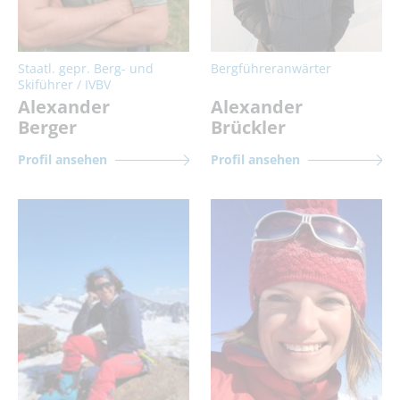
Staatl. gepr. Berg- und
Bergführeranwärter
Skiführer / IVBV
Alexander
Alexander
Berger
Brückler
Profil ansehen
Profil ansehen