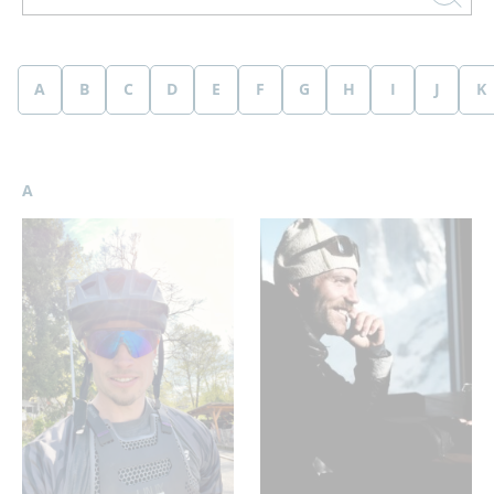
A
B
C
D
E
F
G
H
I
J
K
A