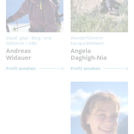
Staatl. gepr. Berg- und
Wanderführerin
Skiführer / IVBV
Europa/Weltweit
Andreas
Angela
Widauer
Daghigh-Nia
Profil ansehen
Profil ansehen