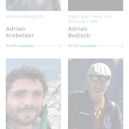
Mountainbikeguide
Staatl. gepr. Berg- und
Skiführer / IVBV
Adrian
Adrian
Krebelder
Bodisch
Profil ansehen
Profil ansehen