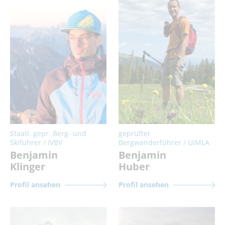
Staatl. gepr. Berg- und
geprüfter
Skiführer / IVBV
Bergwanderführer / UIMLA
Benjamin
Benjamin
Klinger
Huber
Profil ansehen
Profil ansehen