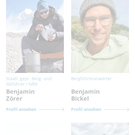
Staatl. gepr. Berg- und
Bergführeranwärter
Skiführer / IVBV
Benjamin
Benjamin
Zörer
Bickel
Profil ansehen
Profil ansehen