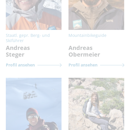
Staatl. gepr. Berg- und
Mountainbikeguide
Skiführer
Andreas
Andreas
Steger
Obermeier
Profil ansehen
Profil ansehen