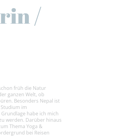
in /
schon früh die Natur
 der ganzen Welt, ob
püren. Besonders Nepal ist
m Studium im
 Grundlage habe ich mich
g zu werden. Darüber hinaus
n zum Thema Yoga &
ordergrund bei Reisen