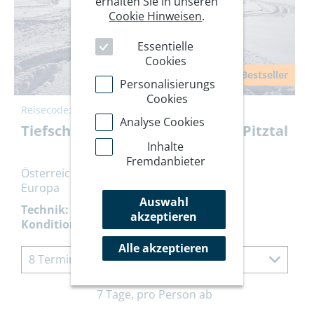
erhalten Sie in unseren
Cookie Hinweisen
.
Essentielle
Cookies
Bestseller
Personalisierungs
Cookies
Reisecode:
KTPIZ
Analyse Cookies
Tiefschnee- & Skitourenkurs im Pitztal
Inhalte
Fremdanbieter
Österreich
Europa
Auswahl
Technik:
akzeptieren
Kondition:
Alle akzeptieren
8 Termine à 7 Tage
7 Tage, pro Person ab