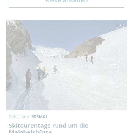
Reise ansehen
Reisecode:
9SRMAI
Skitourentage rund um die
Maighelshütte