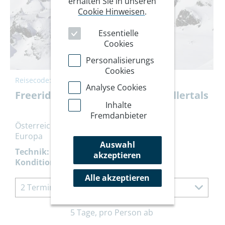
erhalten Sie in unseren
Cookie Hinweisen
.
Essentielle
Cookies
Personalisierungs
Cookies
Reisecode:
SPZIL
Analyse Cookies
Freeriden in der Skiarena des Zillertals
Inhalte
Fremdanbieter
Österreich
Europa
Auswahl
Technik:
akzeptieren
Kondition:
Alle akzeptieren
2 Termine à 5 Tage
5 Tage, pro Person ab