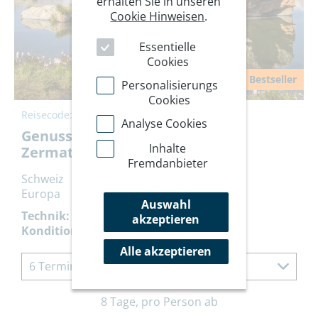
erhalten Sie in unseren
Cookie Hinweisen
.
Essentielle
Cookies
Bestseller
Personalisierungs
Cookies
Reisecode:
SEHHSIL
Analyse Cookies
Genuss-Wanderungen rund um
Inhalte
Zermatt
Fremdanbieter
Schweiz
Europa
Auswahl
Technik:
akzeptieren
Kondition:
Alle akzeptieren
6 Termine à 8 Tage
8 Tage, pro Person ab