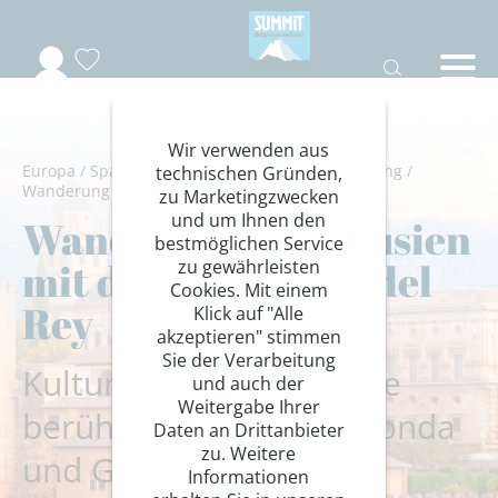
Wir verwenden aus
Europa
/
Spanien
/
Andalusien
/
Wandern/Trekking
/
technischen Gründen,
Wanderung Hotelstandort
zu Marketingzwecken
und um Ihnen den
Wandern in Andalusien
bestmöglichen Service
mit dem Caminito del
zu gewährleisten
Cookies. Mit einem
Rey
Klick auf "Alle
akzeptieren" stimmen
Sie der Verarbeitung
Kulturelle Highlights: die
und auch der
Weitergabe Ihrer
berühmte Alhambra, Ronda
Daten an Drittanbieter
zu. Weitere
und Granada
Informationen