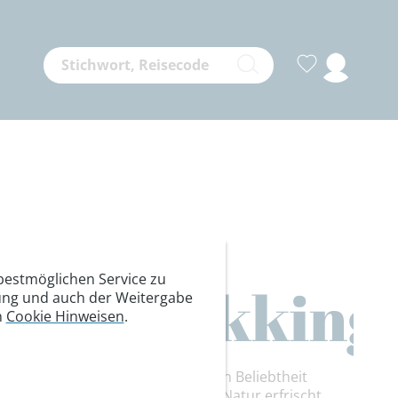
estmöglichen Service zu
rn/Trekking
itung und auch der Weitergabe
n
Cookie Hinweisen
.
en Wandern und Trekking extrem an Beliebtheit
 Recht. Die Fortbewegung in der Natur erfrischt