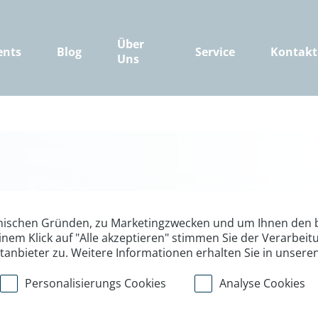
Über
ents
Blog
Service
Kontakt
Uns
nischen Gründen, zu Marketingzwecken und um Ihnen den b
Wande
inem Klick auf "Alle akzeptieren" stimmen Sie der Verarbe
ttanbieter zu. Weitere Informationen erhalten Sie in unsere
Personalisierungs Cookies
Analyse Cookies
In den letzten Jahren hab
gewonnen und das völlig zu