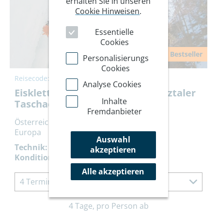
erhalten Sie in unseren
Cookie Hinweisen
.
Essentielle
Cookies
Bestseller
Personalisierungs
Cookies
Reisecode:
9EKEPIZ
Analyse Cookies
Eisklettern Grundkurs in der Pitztaler
Inhalte
Taschachschlucht
Fremdanbieter
Österreich
Europa
Auswahl
Technik:
akzeptieren
Kondition:
Alle akzeptieren
4 Termine à 4 Tage
4 Tage, pro Person ab