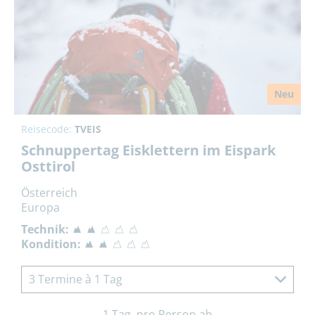
Neu
Reisecode:
TVEIS
Schnuppertag Eisklettern im Eispark
Osttirol
Österreich
Europa
Technik:
Kondition:
3 Termine à 1 Tag
1 Tag, pro Person ab