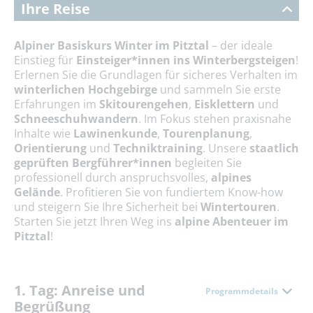
Ihre Reise
Alpiner Basiskurs Winter im Pitztal
– der ideale
Einstieg für
Einsteiger*innen ins Winterbergsteigen
!
Erlernen Sie die Grundlagen für sicheres Verhalten im
winterlichen Hochgebirge
und sammeln Sie erste
Erfahrungen im
Skitourengehen
,
Eisklettern
und
Schneeschuhwandern
. Im Fokus stehen praxisnahe
Inhalte wie
Lawinenkunde
,
Tourenplanung
,
Orientierung
und
Techniktraining
. Unsere
staatlich
geprüften Bergführer*innen
begleiten Sie
professionell durch anspruchsvolles,
alpines
Gelände
. Profitieren Sie von fundiertem Know-how
und steigern Sie Ihre Sicherheit bei
Wintertouren
.
Starten Sie jetzt Ihren Weg ins
alpine Abenteuer im
Pitztal
!
1. Tag: Anreise und
Programmdetails
Begrüßung