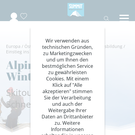
Wir verwenden aus
Europa
/
Österreich
/
Pitztal
/
Ötztaler Alpen
/
Ausbildung
/
technischen Gründen,
Einstieg ins Bergsteigen
zu Marketingzwecken
und um Ihnen den
Alpiner Basiskurs
bestmöglichen Service
Winter im Pitztal
zu gewährleisten
Cookies. Mit einem
Klick auf "Alle
Skitouren - Eisklettern -
akzeptieren" stimmen
Sie der Verarbeitung
Schneeschuhwandern
und auch der
Weitergabe Ihrer
Daten an Drittanbieter
zu. Weitere
Informationen