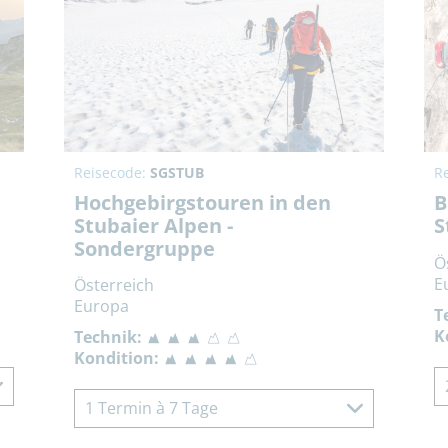
Reisecode:
SGSTUB
R
Hochgebirgstouren in den
B
Stubaier Alpen -
S
Sondergruppe
Ö
E
Österreich
Europa
T
K
Technik:
Kondition:
1 Termin à 7 Tage