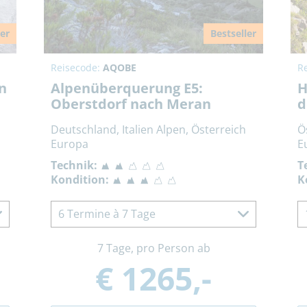
ler
Bestseller
Reisecode:
AQOBE
R
n
Alpenüberquerung E5:
H
Oberstdorf nach Meran
d
Deutschland, Italien Alpen, Österreich
Ö
Europa
E
Technik:
T
Kondition:
K
6 Termine à 7 Tage
7 Tage, pro Person ab
€ 1265,-