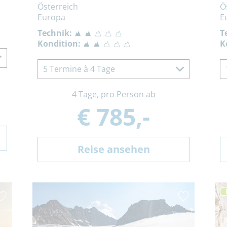
Österreich
Ö
Europa
E
Technik:
T
Kondition:
K
5 Termine à 4 Tage
4 Tage, pro Person ab
€ 785,-
Reise ansehen