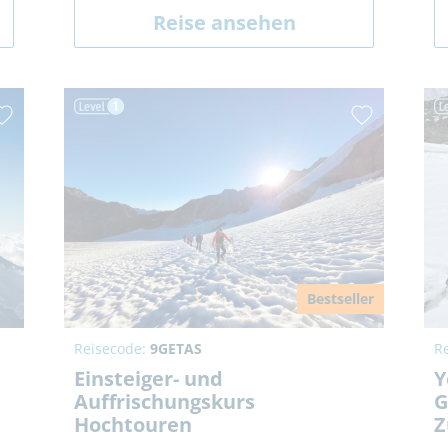
Reise ansehen
Bestseller
Reisecode:
9GETAS
R
Einsteiger- und
Y
Auffrischungskurs
G
Hochtouren
Z