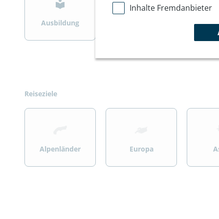
Inhalte Fremdanbieter
Ausbildung
Bergsteigen
Wint
Reiseziele
>
>
>
Alpenländer
Europa
A