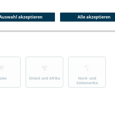
ersport
Wandern/Trekking
Summit Specials
Auswahl akzeptieren
Alle akzeptieren
>
>
sien
Orient und Afrika
Nord- und
Südamerika