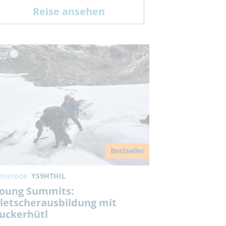
Reise ansehen
Bestseller
eisecode:
YS9HTHIL
oung Summits:
letscherausbildung mit
uckerhütl