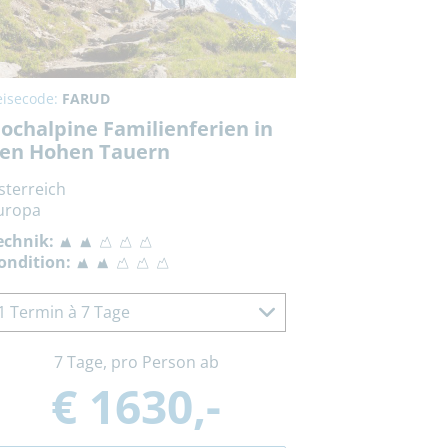
eisecode:
FARUD
ochalpine Familienferien in
en Hohen Tauern
sterreich
uropa
echnik:
ondition:
1 Termin à 7 Tage
7 Tage, pro Person ab
€ 1630,-