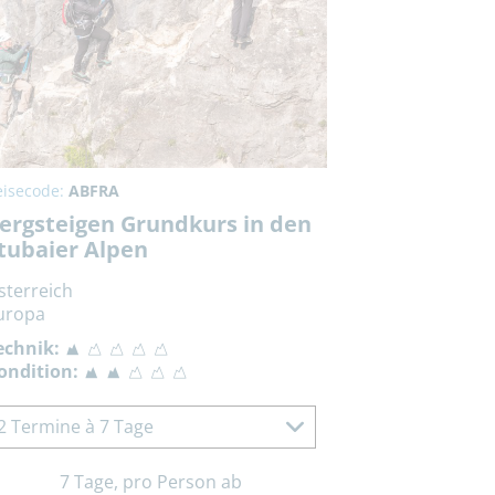
eisecode:
ABFRA
ergsteigen Grundkurs in den
tubaier Alpen
sterreich
uropa
echnik:
ondition:
2 Termine à 7 Tage
7 Tage, pro Person ab