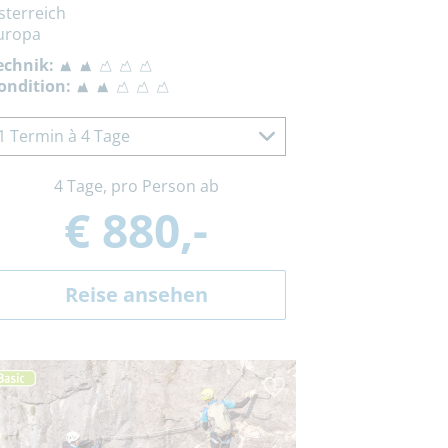
sterreich
uropa
echnik:
ondition:
1 Termin à 4 Tage
4 Tage, pro Person ab
€ 880,-
Reise ansehen