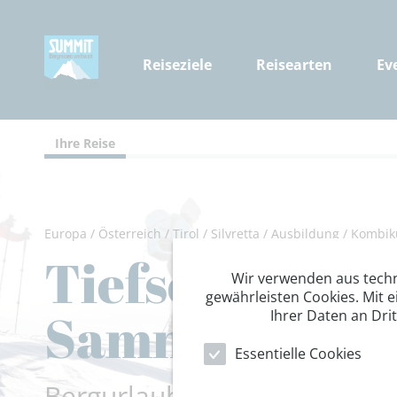
Reiseziele
Reisearten
Ev
Ihre Reise
Europa
/
Österreich
/
Tirol
/
Silvretta
/
Ausbildung
/
Kombiku
Tiefschnee- & 
Wir verwenden aus tech
gewährleisten Cookies. Mit e
Samnaun
Ihrer Daten an Dri
Essentielle Cookies
Bergurlaub in seiner schöns