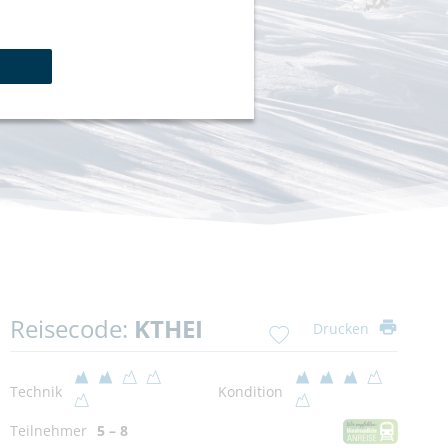
Reisecode:
KTHEI
Drucken
Technik
Kondition
Teilnehmer
5 – 8