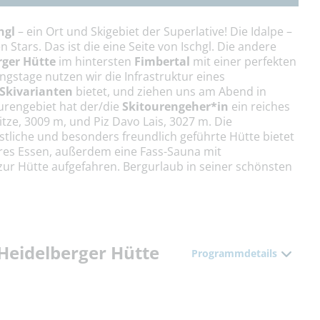
hgl
– ein Ort und Skigebiet der Superlative! Die Idalpe –
tars. Das ist die eine Seite von Ischgl. Die andere
rger Hütte
im hintersten
Fimbertal
mit einer perfekten
ingstage nutzen wir die Infrastruktur eines
 Skivarianten
bietet, und ziehen uns am Abend in
urengebiet hat der/die
Skitourengeher*in
ein reiches
tze, 3009 m, und Piz Davo Lais, 3027 m. Die
astliche und besonders freundlich geführte Hütte bietet
res Essen, außerdem eine Fass-Sauna mit
ur Hütte aufgefahren. Bergurlaub in seiner schönsten
r Heidelberger Hütte
Programmdetails