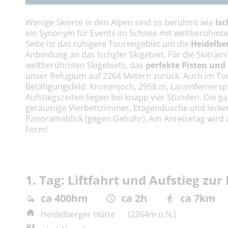
Wenige Skiorte in den Alpen sind so berühmt wie
Isc
ein Synonym für Events im Schnee mit weltberühmten S
Seite ist das ruhigere Tourengebiet um die
Heidelbe
Anbindung an das Ischgler Skigebiet. Für die Skitrain
weltberühmten Skigebiets, das
perfekte Pisten und
unser Refugium auf 2264 Metern zurück. Auch im To
Betätigungsfeld: Kronenjoch, 2958 m, Larainfernerspi
Aufstiegszeiten liegen bei knapp vier Stunden. Die g
geräumige Vierbettzimmer, Etagendusche und lecke
Panoramablick (gegen Gebühr). Am Anreisetag wird z
Form!
1. Tag: Liftfahrt und Aufstieg zu
ca 400hm
ca 2h
ca 7km
Heidelberger Hütte
(2264m ü.N.)