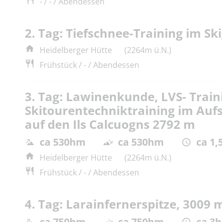
- / - / Abendessen
2. Tag: Tiefschnee-Training im Ski
Heidelberger Hütte
(2264m ü.N.)
Frühstück / - / Abendessen
3. Tag: Lawinenkunde, LVS- Train
Skitourentechniktraining im Aufst
auf den Ils Calcuogns 2792 m
ca 530hm
ca 530hm
ca 1,
Heidelberger Hütte
(2264m ü.N.)
Frühstück / - / Abendessen
4. Tag: Larainfernerspitze, 3009 
ca 750hm
ca 750hm
ca 3h