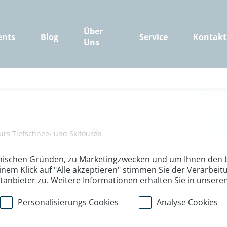
Über
ents
Blog
Service
Kontakt
Uns
rs Tiefschnee- und Skitouren
Skitourenkurs i
nischen Gründen, zu Marketingzwecken und um Ihnen den b
inem Klick auf "Alle akzeptieren" stimmen Sie der Verarbe
ttanbieter zu. Weitere Informationen erhalten Sie in unsere
Personalisierungs Cookies
Analyse Cookies
ten Form!