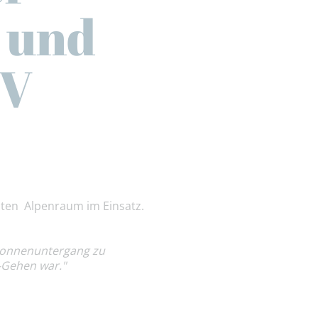
- und
BV
amten Alpenraum im Einsatz.
m Sonnenuntergang zu
n-Gehen war."