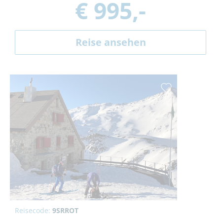
€ 995,-
Reise ansehen
Reisecode:
9SRROT