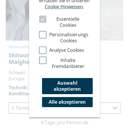
erhalten Sie in unseren
Cookie Hinweisen
.
Essentielle
Cookies
Personalisierungs
Cookies
Reisecode:
9SRMAI
Analyse Cookies
Skitourentage rund um die
Inhalte
Maighelshütte
Fremdanbieter
Schweiz
Europa
Auswahl
Technik:
akzeptieren
Kondition:
Alle akzeptieren
6 Termine à 4 Tage
4 Tage, pro Person ab