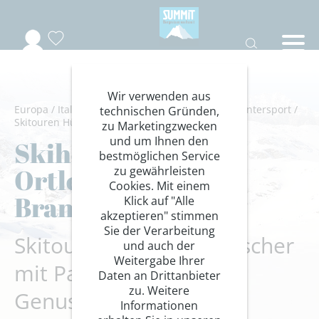
Wir verwenden aus
Europa
/
Italien
/
Lombardei
/
Ortler Gruppe
/
Wintersport
/
technischen Gründen,
Skitouren Hütte
zu Marketingzwecken
und um Ihnen den
Skihochtouren im
bestmöglichen Service
Ortlergebiet –
zu gewährleisten
Cookies. Mit einem
Brancahütte
Klick auf "Alle
akzeptieren" stimmen
Sie der Verarbeitung
Skitouren am Fornigletscher
und auch der
Weitergabe Ihrer
mit Panorama und
Daten an Drittanbieter
zu. Weitere
Genussabfahrten
Informationen