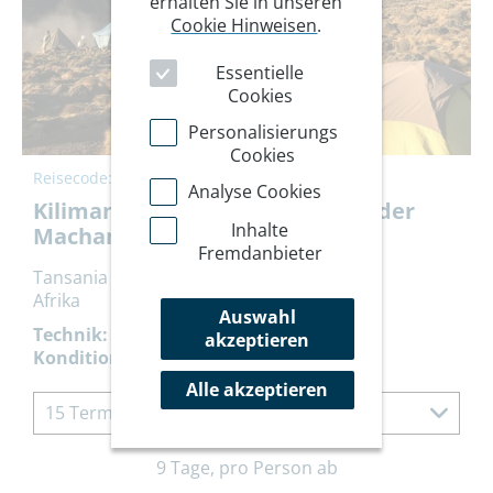
erhalten Sie in unseren
Cookie Hinweisen
.
Essentielle
Cookies
Personalisierungs
Cookies
Reisecode:
TAMAC
Analyse Cookies
Kilimandscharo Besteigung auf der
Inhalte
Machame-Route
Fremdanbieter
Tansania
Afrika
Auswahl
Technik:
akzeptieren
Kondition:
Alle akzeptieren
15 Termine à 9 Tage
9 Tage, pro Person ab