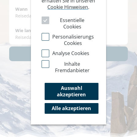
erhalten Sie in unseren
Cookie Hinweisen
.
Wann
Reisedaten angeben
Essentielle
Cookies
Wie lange
Personalisierungs
Reisedauer angeben
Cookies
Analyse Cookies
Reisen anzeigen
Inhalte
Fremdanbieter
Auswahl
akzeptieren
Alle akzeptieren