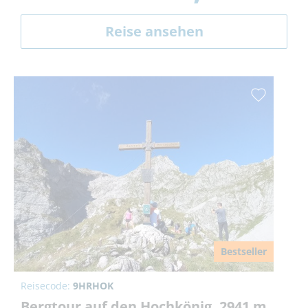
Reise ansehen
Bestseller
Reisecode:
9HRHOK
Bergtour auf den Hochkönig, 2941 m