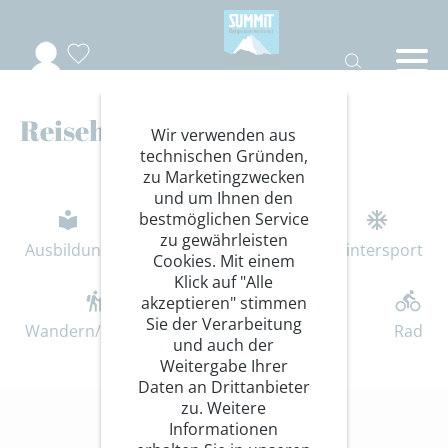
Reisehighlights Winter
Wir verwenden aus
technischen Gründen,
zu Marketingzwecken
und um Ihnen den
bestmöglichen Service
zu gewährleisten
Ausbildung
Bergsteigen
Wintersport
Cookies. Mit einem
Klick auf "Alle
akzeptieren" stimmen
Sie der Verarbeitung
Wandern/Trekking
Summit Specials
Rad
und auch der
Weitergabe Ihrer
Daten an Drittanbieter
zu. Weitere
Informationen