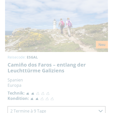
Neu
Reisecode:
ESGAL
Camiño dos Faros – entlang der
Leuchttürme Galiziens
Spanien
Europa
Technik:
Kondition:
2 Termine à 9 Tage