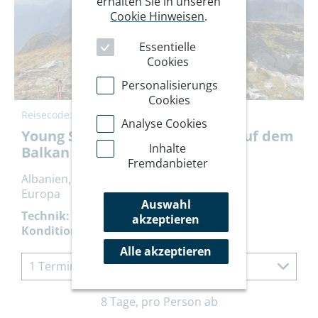
erhalten Sie in unseren
Cookie Hinweisen
.
Essentielle
Cookies
Personalisierungs
Cookies
Reisecode:
YSBAT
Analyse Cookies
Young Summits: Gipfeltrilogie auf dem
Inhalte
Balkan
Fremdanbieter
Albanien, Montenegro, Kosovo
Europa
Auswahl
Technik:
akzeptieren
Kondition:
Alle akzeptieren
1 Termin à 8 Tage
8 Tage, pro Person ab