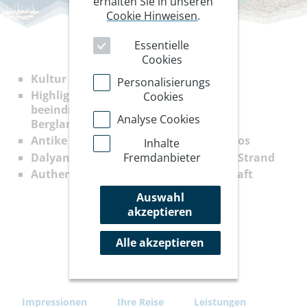
erhalten Sie in unseren
Cookie Hinweisen
.
Essentielle
Cookies
Kultur und Wandern an der Ägäis
Personalisierungs
Highlights des Karischen Wegs in
Cookies
beeindruckenden Küsten- und
Analyse Cookies
Berglandschaften
Antike Städte Kedrai, Kaunos und Amos
Inhalte
Dalyan-Bucht: Bootsfahrt zum Iztuzo Strand
Fremdanbieter
Authentische Dörfer & Gastfreundschaft
Auswahl
akzeptieren
Alle akzeptieren
Impressionen
Ihre Reise
Leistungen