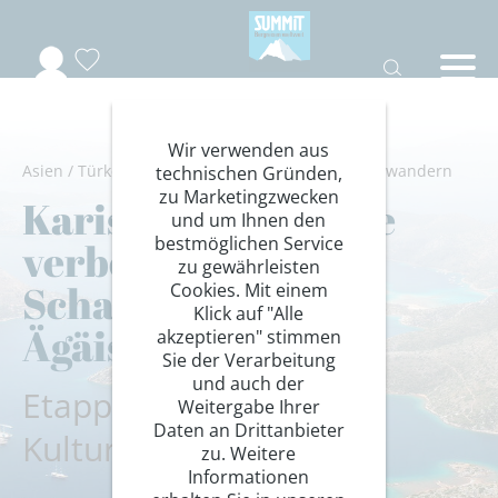
Wir verwenden aus
Asien
/
Türkei
/
Lykien
/
Wandern/Trekking
/
Weitwandern
technischen Gründen,
zu Marketingzwecken
Karischer Weg – die
und um Ihnen den
bestmöglichen Service
verborgene
zu gewährleisten
Schatzkammer der
Cookies. Mit einem
Klick auf "Alle
Ägäis
akzeptieren" stimmen
Sie der Verarbeitung
und auch der
Etappen-Highlights mit
Weitergabe Ihrer
Daten an Drittanbieter
Kultur und Genuss
zu. Weitere
Informationen