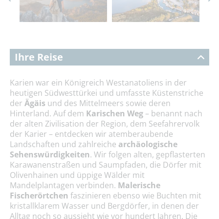
Ihre Reise
Karien war ein Königreich Westanatoliens in der
heutigen Südwesttürkei und umfasste Küstenstriche
der
Ägäis
und des Mittelmeers sowie deren
Hinterland. Auf dem
Karischen Weg
– benannt nach
der alten Zivilisation der Region, dem Seefahrervolk
der Karier – entdecken wir atemberaubende
Landschaften und zahlreiche
archäologische
Sehenswürdigkeiten
. Wir folgen alten, gepflasterten
Karawanenstraßen und Saumpfaden, die Dörfer mit
Olivenhainen und üppige Wälder mit
Mandelplantagen verbinden.
Malerische
Fischerörtchen
faszinieren ebenso wie Buchten mit
kristallklarem Wasser und Bergdörfer, in denen der
Alltag noch so aussieht wie vor hundert Jahren. Die