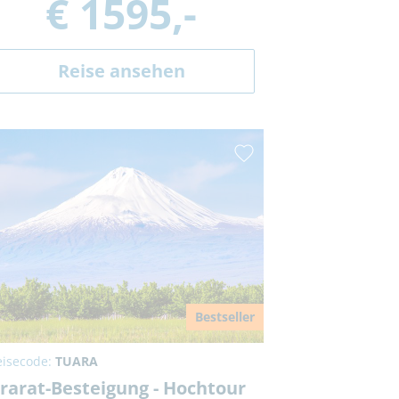
€ 1595,-
Reise ansehen
Bestseller
eisecode:
TUARA
rarat-Besteigung - Hochtour