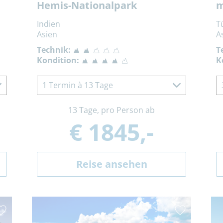
Hemis-Nationalpark
m
Indien
T
Asien
A
Technik:
T
Kondition:
K
1 Termin à 13 Tage
13 Tage, pro Person ab
€ 1845,-
Reise ansehen