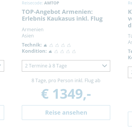
Reisecode:
AMTOP
R
TOP-Angebot Armenien:
K
Erlebnis Kaukasus inkl. Flug
v
d
Armenien
Asien
T
A
Technik:
Kondition:
T
K
2 Termine à 8 Tage
8 Tage, pro Person inkl. Flug ab
€ 1349,-
Reise ansehen