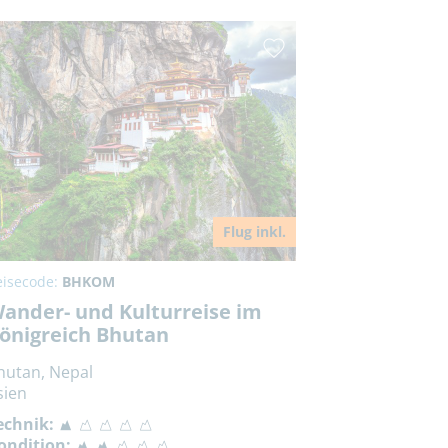
Flug inkl.
eisecode:
BHKOM
ander- und Kulturreise im
önigreich Bhutan
hutan, Nepal
sien
echnik:
ondition: