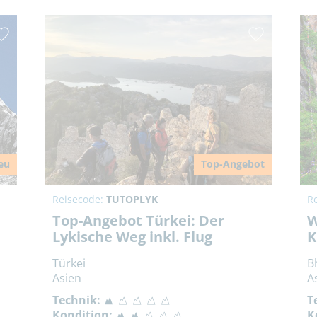
eu
Top-Angebot
Reisecode:
TUTOPLYK
R
Top-Angebot Türkei: Der
W
Lykische Weg inkl. Flug
K
Türkei
B
Asien
A
Technik:
T
Kondition:
K