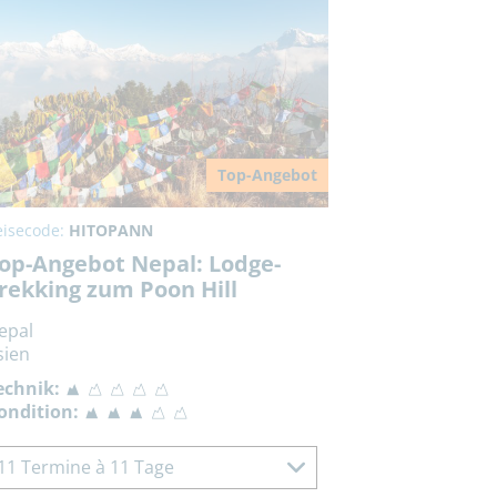
Top-Angebot
eisecode:
HITOPANN
op-Angebot Nepal: Lodge-
rekking zum Poon Hill
epal
sien
echnik:
ondition:
11 Termine à 11 Tage