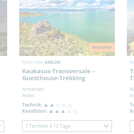
Bestseller
Reisecode:
AMLOD
R
Kaukasus-Transversale –
T
Guesthouse-Trekking
T
Armenien
N
Asien
A
Technik:
T
Kondition:
K
7 Termine à 12 Tage