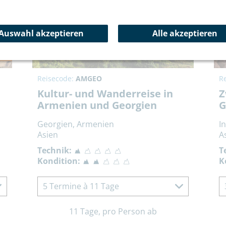
Auswahl akzeptieren
Alle akzeptieren
ler
Reisecode:
AMGEO
R
Kultur- und Wanderreise in
Z
Armenien und Georgien
G
Georgien, Armenien
I
Asien
A
Technik:
T
Kondition:
K
5 Termine à 11 Tage
11 Tage, pro Person ab