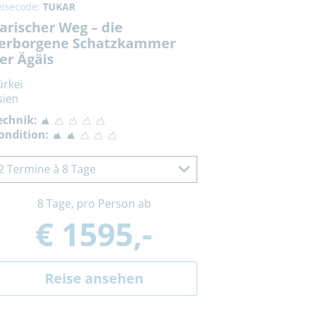
eisecode:
TUKAR
arischer Weg – die
erborgene Schatzkammer
er Ägäis
ürkei
sien
echnik:
ondition:
2 Termine à 8 Tage
8 Tage, pro Person ab
€ 1595,-
Reise ansehen