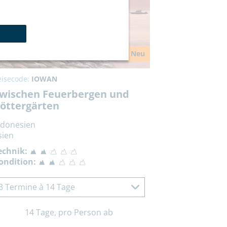
Neu
eisecode:
IOWAN
wischen Feuerbergen und
öttergärten
ndonesien
sien
echnik:
ondition:
3 Termine à 14 Tage
14 Tage, pro Person ab