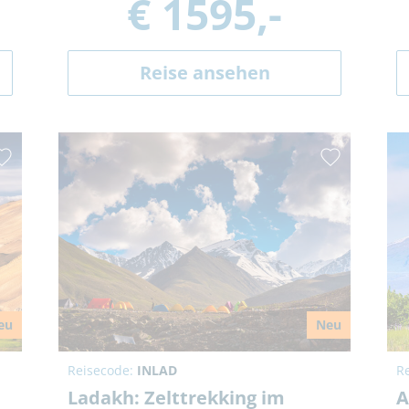
€ 1595,-
Reise ansehen
eu
Neu
Reisecode:
INLAD
R
Ladakh: Zelttrekking im
A