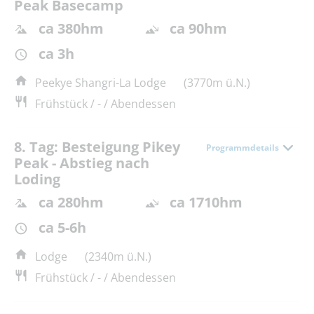
Peak Basecamp
ca 380hm
ca 90hm
ca 3h
Peekye Shangri-La Lodge
(3770m ü.N.)
Frühstück / - / Abendessen
8. Tag: Besteigung Pikey
Programmdetails
Peak - Abstieg nach
Loding
ca 280hm
ca 1710hm
ca 5-6h
Lodge
(2340m ü.N.)
Frühstück / - / Abendessen