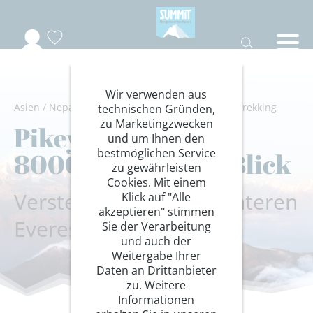
Wir verwenden aus
Asien
/
Nepal
/
Solu
/
Wandern/Trekking
/
Lodgetrekking
technischen Gründen,
zu Marketingzwecken
Pikey Peak - Acht
und um Ihnen den
bestmöglichen Service
8000er auf einen Blick
zu gewährleisten
Cookies. Mit einem
Verstecktes Juwel im unteren
Klick auf "Alle
akzeptieren" stimmen
Everestgebiet
Sie der Verarbeitung
und auch der
Weitergabe Ihrer
Daten an Drittanbieter
zu. Weitere
Informationen