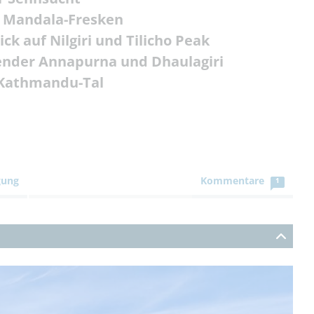
n Mandala-Fresken
k auf Nilgiri und Tilicho Peak
ender Annapurna und Dhaulagiri
 Kathmandu-Tal
gung
Kommentare
1