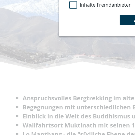
Inhalte Fremdanbieter
Anspruchsvolles Bergtrekking im alt
Begegnungen mit unterschiedlichen 
Einblick in die Welt des Buddhismus
Wallfahrtsort Muktinath mit seinen 
Lo Manthang - die "südliche Ebene de