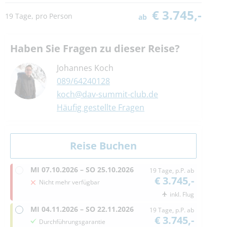
€ 3.745,-
19 Tage, pro Person
ab
Haben Sie Fragen zu dieser Reise?
Johannes Koch
089/64240128
koch@dav-summit-club.de
Häufig gestellte Fragen
MI
07.10.2026 –
SO
25.10.2026
19 Tage, p.P. ab
€ 3.745,-
Nicht mehr verfügbar
inkl. Flug
MI
04.11.2026 –
SO
22.11.2026
19 Tage, p.P. ab
€ 3.745,-
Durchführungsgarantie