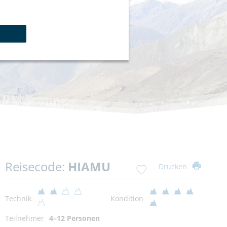
Reisecode:
HIAMU
Drucken
Technik
Kondition
Teilnehmer
4–12 Personen