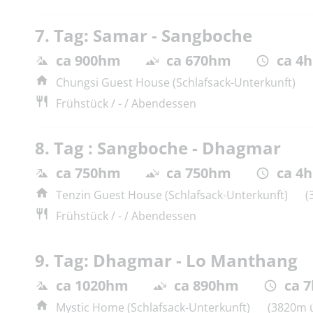
7. Tag: Samar - Sangboche
ca 900hm
ca 670hm
ca 4h
Chungsi Guest House (Schlafsack-Unterkunft)
Frühstück / - / Abendessen
8. Tag : Sangboche - Dhagmar
ca 750hm
ca 750hm
ca 4h
Tenzin Guest House (Schlafsack-Unterkunft)
(
Frühstück / - / Abendessen
9. Tag: Dhagmar - Lo Manthang
ca 1020hm
ca 890hm
ca 7
Mystic Home (Schlafsack-Unterkunft)
(3820m ü