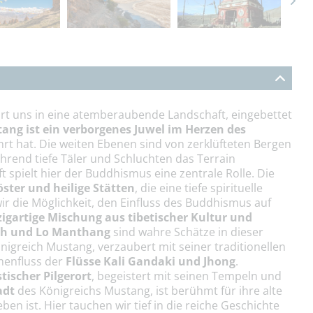
rt uns in eine atemberaubende Landschaft, eingebettet
ang ist ein verborgenes Juwel im Herzen des
rt hat. Die weiten Ebenen sind von zerklüfteten Bergen
rend tiefe Täler und Schluchten das Terrain
spielt hier der Buddhismus eine zentrale Rolle. Die
ster und heilige Stätten
, die eine tiefe spirituelle
r die Möglichkeit, den Einfluss des Buddhismus auf
zigartige Mischung aus tibetischer Kultur und
th und Lo Manthang
sind wahre Schätze in dieser
nigreich Mustang, verzaubert mit seiner traditionellen
menfluss der
Flüsse Kali Gandaki und Jhong
.
ischer Pilgerort
, begeistert mit seinen Tempeln und
adt
des Königreichs Mustang, ist berühmt für ihre alte
n ist. Hier tauchen wir tief in die reiche Geschichte