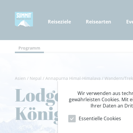
Reiseziele
Reisearten
Ev
Programm
Asien
/
Nepal
/
Annapurna Himal-Himalaya
/
Wandern/Trek
Lodge-Trekkin
Wir verwenden aus tech
gewährleisten Cookies. Mit e
Königreich
Ihrer Daten an Dri
Essentielle Cookies