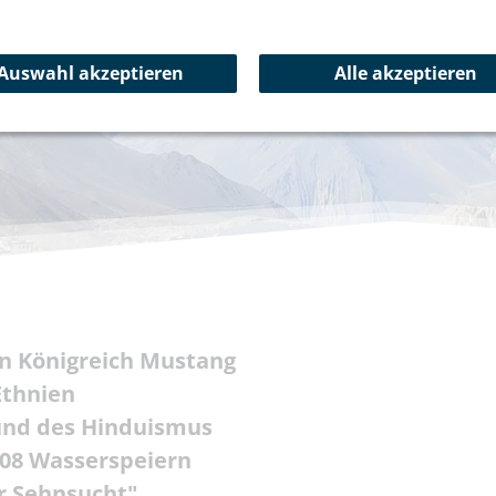
Auswahl akzeptieren
Alle akzeptieren
en Königreich Mustang
Ethnien
 und des Hinduismus
108 Wasserspeiern
r Sehnsucht"