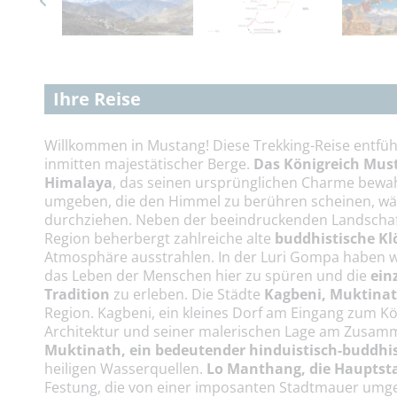
Ihre Reise
Willkommen in Mustang! Diese Trekking-Reise entfüh
inmitten majestätischer Berge.
Das Königreich Must
Himalaya
, das seinen ursprünglichen Charme bewah
umgeben, die den Himmel zu berühren scheinen, wäh
durchziehen. Neben der beeindruckenden Landschaft 
Region beherbergt zahlreiche alte
buddhistische Klö
Atmosphäre ausstrahlen. In der Luri Gompa haben wi
das Leben der Menschen hier zu spüren und die
ein
Tradition
zu erleben. Die Städte
Kagbeni, Muktina
Region. Kagbeni, ein kleines Dorf am Eingang zum Kö
Architektur und seiner malerischen Lage am Zusam
Muktinath, ein bedeutender hinduistisch-buddhist
heiligen Wasserquellen.
Lo Manthang, die Hauptst
Festung, die von einer imposanten Stadtmauer umgebe