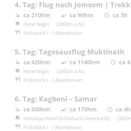
4. Tag: Flug nach Jomsom | Trek
ca 210hm
ca 90hm
ca 3h
Hotel Nilgiri
(2850m ü.N.)
Frühstück / - / Abendessen
5. Tag: Tagesausflug Muktinath
ca 420hm
ca 1140hm
ca 4
Hotel Nilgiri
(2850m ü.N.)
Frühstück / - / Abendessen
6. Tag: Kagbeni – Samar
ca 500hm
ca 170hm
ca 4h
Himalaya Hotel (Schlafsack-Unterkunft)
(3600m
Frühstück / - / Abendessen