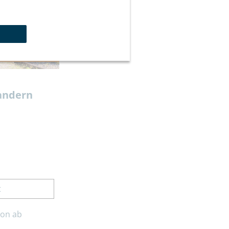
ahnanreise inkl.
andern
t
son ab