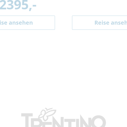
 2395,-
ise ansehen
Reise anse