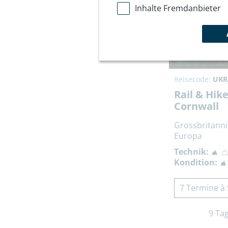
Inhalte Fremdanbieter
Reisecode:
UKR
Rail & Hi
Cornwall
Grossbritann
Europa
Technik:
Kondition:
7 Termine à 
9 Ta