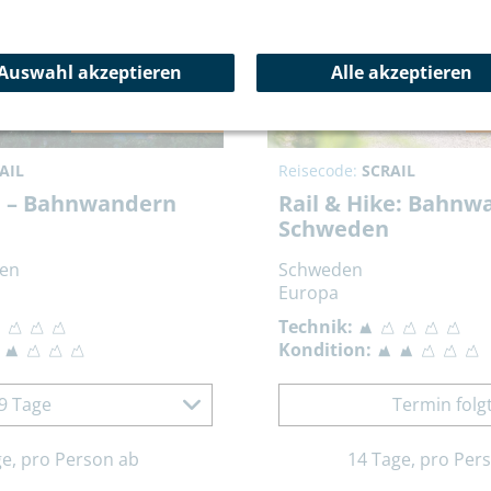
Auswahl akzeptieren
Alle akzeptieren
Bahnanreise inkl.
B
AIL
Reisecode:
SCRAIL
ke – Bahnwandern
Rail & Hike: Bahnw
Schweden
ien
Schweden
Europa
Technik:
Kondition:
9 Tage
Termin folg
ge, pro Person ab
14 Tage, pro Per