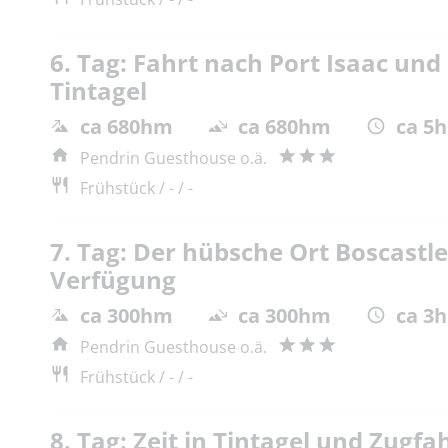
6. Tag: Fahrt nach Port Isaac und
Tintagel
ca 680hm
ca 680hm
ca 5h
Pendrin Guesthouse o.ä.
Frühstück / - / -
7. Tag: Der hübsche Ort Boscastle
Verfügung
ca 300hm
ca 300hm
ca 3h
Pendrin Guesthouse o.ä.
Frühstück / - / -
8. Tag: Zeit in Tintagel und Zugf