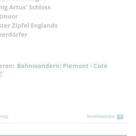
ig Artus' Schloss
rtmoor
ter Zipfel Englands
herdörfer
ieren:
Bahnwandern: Piemont - Cote
gung
Kommentare
6