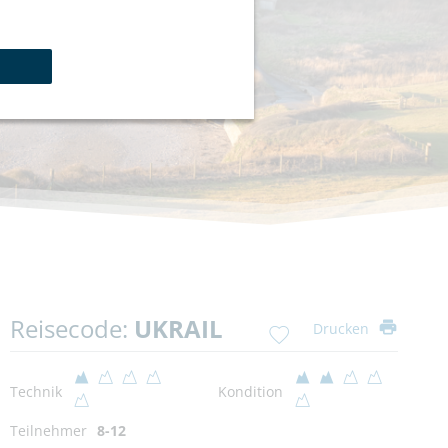
Reisecode:
UKRAIL
Drucken
Technik
Kondition
Teilnehmer
8-12