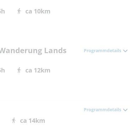
5h
ca 10km
- Wanderung Lands
Programmdetails
5h
ca 12km
Programmdetails
ca 14km