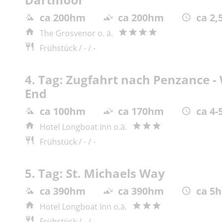
ca 200hm
ca 200hm
ca 2,
The Grosvenor o. ä.
Frühstück / - / -
4. Tag: Zugfahrt nach Penzance 
End
ca 100hm
ca 170hm
ca 4-
Hotel Longboat Inn o.ä.
Frühstück / - / -
5. Tag: St. Michaels Way
ca 390hm
ca 390hm
ca 5h
Hotel Longboat Inn o.ä.
Frühstück / - / -