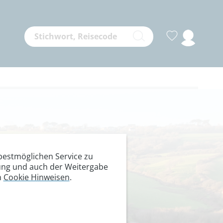
ornwall
estmöglichen Service zu
itung und auch der Weitergabe
n
Cookie Hinweisen
.
umte Buchten