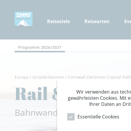
Reiseziele
Reisearten
Ev
Programm 2026/2027
Europa
/
Grossbritannien
/
Cornwall-Dartmoor-Coastal Pat
Rail & Hike –
Wir verwenden aus tech
gewährleisten Cookies. Mit e
Ihrer Daten an Dri
Bahnwandern Cornwall: Hoc
Essentielle Cookies