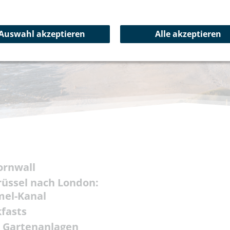
Auswahl akzeptieren
Alle akzeptieren
ornwall
rüssel nach London:
mel-Kanal
kfasts
 Gartenanlagen