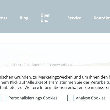
Über
ents
Blog
Service
Kontakt
Uns
h-England
/
Summit Specials
/
Bahnwandern
 Bahnwandern C
nischen Gründen, zu Marketingzwecken und um Ihnen den b
inem Klick auf "Alle akzeptieren" stimmen Sie der Verarbe
ttanbieter zu. Weitere Informationen erhalten Sie in unsere
hmoore, Steilküsten und verträ
Personalisierungs Cookies
Analyse Cookies