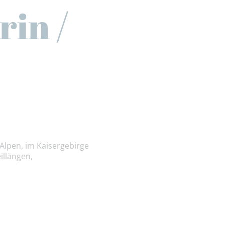
in /
lpen, im Kaisergebirge
illängen,