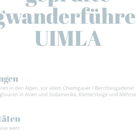
gwanderführer
UIMLA
ngen
n in den Alpen, vor allem Chiemgauer / Berchtesgadener A
ngtouren in Asien und Südamerika, Klettersteige und Mehrse
täten
eise wert