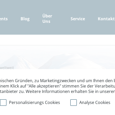
Über
ents
Blog
Service
Kontakt
Uns
weltweit
, 5165 m - Berg
nischen Gründen, zu Marketingzwecken und um Ihnen den b
inem Klick auf "Alle akzeptieren" stimmen Sie der Verarbe
ttanbieter zu. Weitere Informationen erhalten Sie in unsere
Personalisierungs Cookies
Analyse Cookies
 Mount Artos, 3570 m und Mount