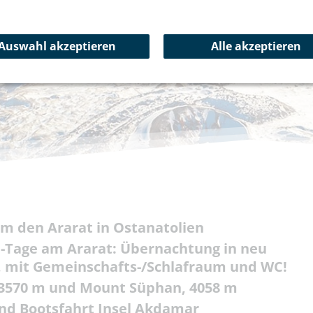
Auswahl akzeptieren
Alle akzeptieren
m den Ararat in Ostanatolien
-Tage am Ararat: Übernachtung in neu
m, mit Gemeinschafts-/Schlafraum und WC!
3570 m und Mount Süphan, 4058 m
und Bootsfahrt Insel Akdamar