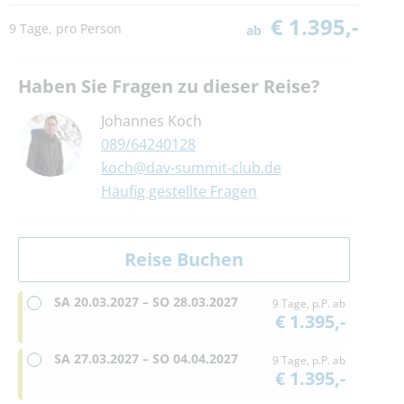
€ 1.395,-
9 Tage, pro Person
ab
Haben Sie Fragen zu dieser Reise?
Johannes Koch
089/64240128
koch@dav-summit-club.de
Häufig gestellte Fragen
SA
20.03.2027 –
SO
28.03.2027
9 Tage, p.P. ab
€ 1.395,-
SA
27.03.2027 –
SO
04.04.2027
9 Tage, p.P. ab
€ 1.395,-