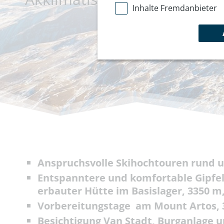
Inhalte Fremdanbieter
Anspruchsvolle Skihochtouren rund u
Entspanntere und komfortable Gipfel
erbauter Hütte im Basislager, 3350 
Vorbereitungstage am Mount Artos, 
Besichtigung Van Stadt, Burganlage 