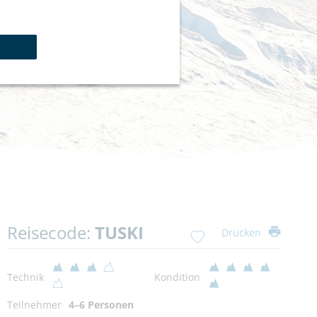
Reisecode:
TUSKI
Drucken
Technik
Kondition
Teilnehmer
4–6 Personen