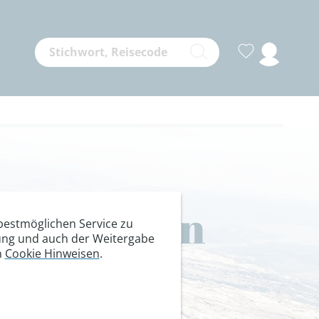
 der Mythen
estmöglichen Service zu
itung und auch der Weitergabe
n
Cookie Hinweisen
.
 Süphan, 4058 m