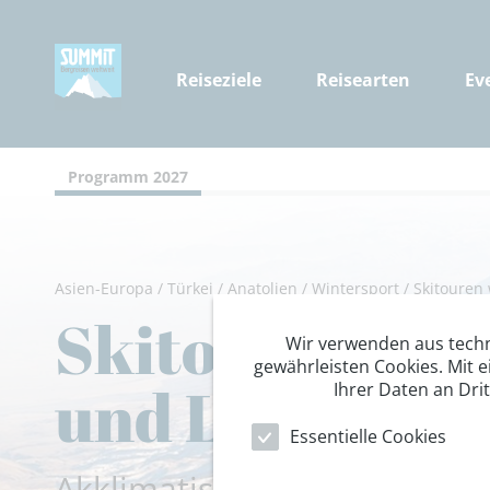
Reiseziele
Reisearten
Ev
Programm 2027
Asien-Europa
/
Türkei
/
Anatolien
/
Wintersport
/
Skitouren 
Skitour Ararat
Wir verwenden aus tech
gewährleisten Cookies. Mit e
und Legenden
Ihrer Daten an Dri
Essentielle Cookies
Akklimatisationstouren am