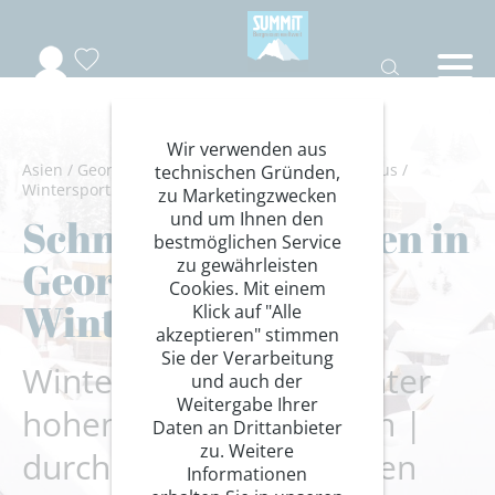
Wir verwenden aus
Asien
/
Georgien
/
Kaukasus-Swanetien
/
Kaukasus
/
technischen Gründen,
Wintersport
/
Schneeschuhwanderung weltweit
zu Marketingzwecken
und um Ihnen den
Schneeschuh-Touren in
bestmöglichen Service
Georgiens
zu gewährleisten
Cookies. Mit einem
Winterlandschaft
Klick auf "Alle
akzeptieren" stimmen
Sie der Verarbeitung
Winterwanderungen unter
und auch der
Weitergabe Ihrer
hohen Kaukasus-Bergen |
Daten an Drittanbieter
zu. Weitere
durch Swanetiens weißen
Informationen