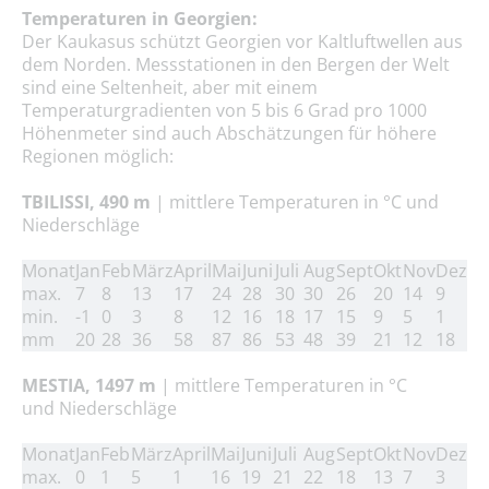
Temperaturen in Georgien:
Der Kaukasus schützt Georgien vor Kaltluftwellen aus
dem Norden. Messstationen in den Bergen der Welt
sind eine Seltenheit, aber mit einem
Temperaturgradienten von 5 bis 6 Grad pro 1000
Höhenmeter sind auch Abschätzungen für höhere
Regionen möglich:
TBILISSI, 490 m
| mittlere Temperaturen in °C und
Niederschläge
Monat
Jan
Feb
März
April
Mai
Juni
Juli
Aug
Sept
Okt
Nov
Dez
max.
7
8
13
17
24
28
30
30
26
20
14
9
min.
-1
0
3
8
12
16
18
17
15
9
5
1
mm
20
28
36
58
87
86
53
48
39
21
12
18
MESTIA, 1497 m
| mittlere Temperaturen in °C
und
Niederschläge
Monat
Jan
Feb
März
April
Mai
Juni
Juli
Aug
Sept
Okt
Nov
Dez
max.
0
1
5
1
16
19
21
22
18
13
7
3