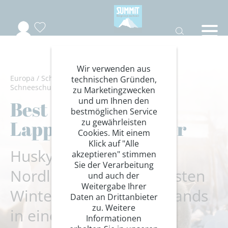
Wir verwenden aus
Europa
/
Schwedisch Lappland
/
Wintersport
/
technischen Gründen,
Schneeschuhwanderung weltweit
zu Marketingzwecken
und um Ihnen den
Best of Schwedisch
bestmöglichen Service
Lappland im Winter
zu gewährleisten
Cookies. Mit einem
Klick auf "Alle
Husky, Rentiere &
akzeptieren" stimmen
Sie der Verarbeitung
Nordlichter – die schönsten
und auch der
Weitergabe Ihrer
Wintererlebnisse Lapplands
Daten an Drittanbieter
zu. Weitere
in einer Reise.
Informationen