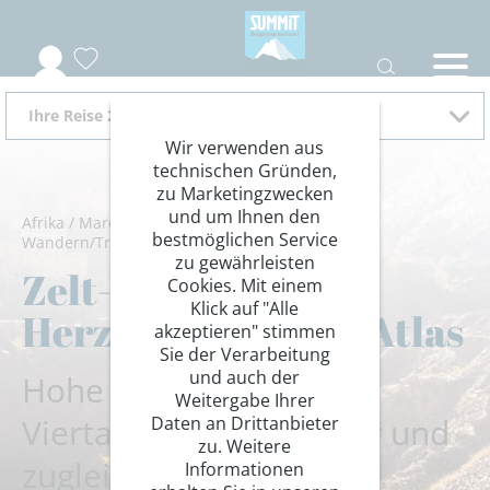
Ihre Reise 2026
Wir verwenden aus
technischen Gründen,
zu Marketingzwecken
und um Ihnen den
Afrika
/
Marokko
/
Hoher Atlas
/
Hoher Atlas
/
bestmöglichen Service
Wandern/Trekking
/
Zelttrekking
zu gewährleisten
Zelt-Trekking im
Cookies. Mit einem
Klick auf "Alle
Herzen des Hohen Atlas
akzeptieren" stimmen
Sie der Verarbeitung
und auch der
Hohe Pässe und
Weitergabe Ihrer
Viertausender in karger und
Daten an Drittanbieter
zu. Weitere
zugleich spektakulärer
Informationen