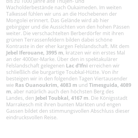
bis zu 1000 Jahre alte Thujen- und
Wacholderbestände nach Oukaimeden. Im weiten
Talkessel fühlen wir uns an die Hochebenen der
Mongolei erinnert. Das Gelände wird ab hier
gebirgiger und die Aussichten von den hohen Pässen
weiter. Die verschachtelten Berberdörfer mit ihren
grünen Terrassenfeldern bilden dabei schöne
Kontraste in der eher kargen Felslandschaft. Mit dem
Jebel Iferouane, 3995 m
, kratzen wir ein erstes Mal
an der 4000er-Marke. Über den in spektakulärer
Felslandschaft gelegenen
Lac d’Ifni
erreichen wir
schließlich die burgartige Toubkal-Hütte. Von ihr
besteigen wir in den folgenden Tagen Viertausender
wie
Ras Ouanoukrim, 4083 m
und
Timesguida, 4089
m
, aber natürlich auch den höchsten Berg des
Landes, den
Jebel Toubkal, 4167 m
. Die Königsstadt
Marrakesch mit ihren bunten Märkten und engen
Gassen bildet den stimmungsvollen Abschluss dieser
eindrucksvollen Reise.