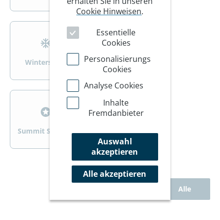
erhalten Sie in unseren
Cookie Hinweisen
.
>
>
Essentielle
Cookies
Personalisierungs
Wintersport
Wandern/Trekking
Cookies
Analyse Cookies
>
>
Inhalte
Fremdanbieter
Summit Specials
Rad
Auswahl
akzeptieren
Alle akzeptieren
Alle