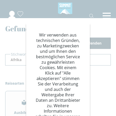
Gefundene Reisen
Wir verwenden aus
technischen Gründen,
Filter ausblenden
zu Marketingzwecken
und um Ihnen den
Stichwort Suche
bestmöglichen Service
zu gewährleisten
Cookies. Mit einem
Klick auf "Alle
akzeptieren" stimmen
Reisearten
Sie der Verarbeitung
und auch der
>
>
Weitergabe Ihrer
Daten an Drittanbieter
zu. Weitere
Informationen
Ausbildung
Bergsteigen