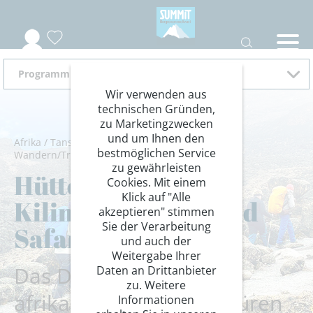
Programm Januar 2026 - März 2027
Wir verwenden aus
technischen Gründen,
zu Marketingzwecken
und um Ihnen den
Afrika
/
Tansania
/
Ostafrika
/
Kilimandscharo
/
bestmöglichen Service
Wandern/Trekking
/
Trekkinggipfel
zu gewährleisten
Hüttentrekking
Cookies. Mit einem
Klick auf "Alle
Kilimandscharo und
akzeptieren" stimmen
Sie der Verarbeitung
Safaritage
und auch der
Weitergabe Ihrer
Das Dach Afrika und
Daten an Drittanbieter
zu. Weitere
afrikanische Wildnis spüren
Informationen