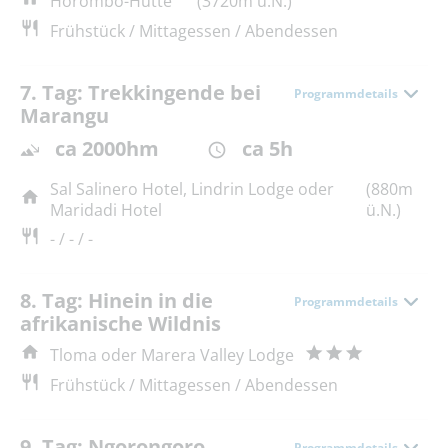
Horombo-Hütte
(3720m ü.N.)
Frühstück / Mittagessen / Abendessen
7. Tag: Trekkingende bei
Programmdetails
Marangu
ca 2000hm
ca 5h
Sal Salinero Hotel, Lindrin Lodge oder
(880m
Maridadi Hotel
ü.N.)
- / - / -
8. Tag: Hinein in die
Programmdetails
afrikanische Wildnis
Tloma oder Marera Valley Lodge
Frühstück / Mittagessen / Abendessen
9. Tag: Ngorongoro
Programmdetails