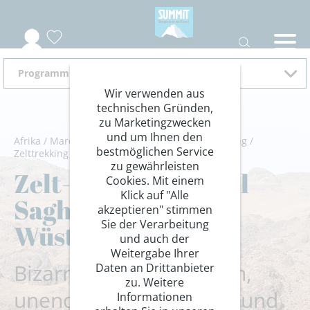
Programm 2026
Wir verwenden aus
technischen Gründen,
zu Marketingzwecken
und um Ihnen den
Afrika
/
Marokko
/
Hoher Atlas
/
Wandern/Trekking
/
bestmöglichen Service
Zelttrekking
zu gewährleisten
Zelt-Trekking Jebel
Cookies. Mit einem
Klick auf "Alle
Saghro und
akzeptieren" stimmen
Sie der Verarbeitung
Wüstenfeeling
und auch der
Weitergabe Ihrer
Bizarre Felsformationen,
Daten an Drittanbieter
zu. Weitere
unendliche Sanddünen und
Informationen