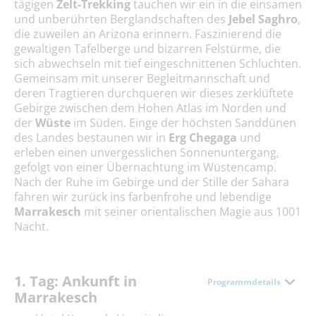
tägigen
Zelt-Trekking
tauchen wir ein in die einsamen
und unberührten Berglandschaften des
Jebel Saghro
,
die zuweilen an Arizona erinnern. Faszinierend die
gewaltigen Tafelberge und bizarren Felstürme, die
sich abwechseln mit tief eingeschnittenen Schluchten.
Gemeinsam mit unserer Begleitmannschaft und
deren Tragtieren durchqueren wir dieses zerklüftete
Gebirge zwischen dem Hohen Atlas im Norden und
der
Wüste
im Süden. Einge der höchsten Sanddünen
des Landes bestaunen wir in
Erg Chegaga
und
erleben einen unvergesslichen Sonnenuntergang,
gefolgt von einer Übernachtung im Wüstencamp.
Nach der Ruhe im Gebirge und der Stille der Sahara
fahren wir zurück ins farbenfrohe und lebendige
Marrakesch
mit seiner orientalischen Magie aus 1001
Nacht.
1. Tag: Ankunft in
Programmdetails
Marrakesch