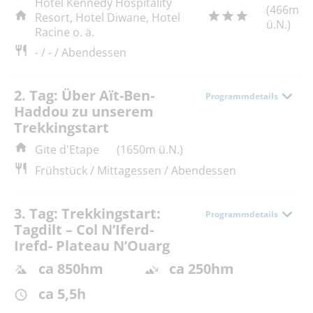
Hotel Kennedy Hospitality
(466m
Resort, Hotel Diwane, Hotel
ü.N.)
Racine o. ä.
- / - / Abendessen
2. Tag: Über Aït-Ben-
Programmdetails
Haddou zu unserem
Trekkingstart
Gite d'Etape
(1650m ü.N.)
Frühstück / Mittagessen / Abendessen
3. Tag: Trekkingstart:
Programmdetails
Tagdilt – Col N’Iferd-
Irefd- Plateau N’Ouarg
ca 850hm
ca 250hm
ca 5,5h