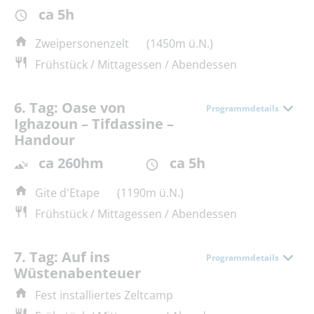
ca 5h
Zweipersonenzelt
(1450m ü.N.)
Frühstück / Mittagessen / Abendessen
6. Tag: Oase von
Programmdetails
Ighazoun – Tifdassine –
Handour
ca 260hm
ca 5h
Gite d'Etape
(1190m ü.N.)
Frühstück / Mittagessen / Abendessen
7. Tag: Auf ins
Programmdetails
Wüstenabenteuer
Fest installiertes Zeltcamp