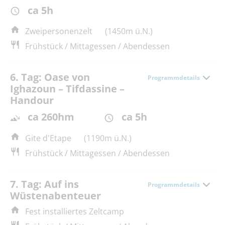
ca 5h
Zweipersonenzelt
(1450m ü.N.)
Frühstück / Mittagessen / Abendessen
6. Tag: Oase von
Programmdetails
Ighazoun – Tifdassine –
Handour
ca 260hm
ca 5h
Gite d'Etape
(1190m ü.N.)
Frühstück / Mittagessen / Abendessen
7. Tag: Auf ins
Programmdetails
Wüstenabenteuer
Fest installiertes Zeltcamp