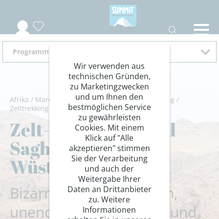
Programm 2027
Wir verwenden aus
technischen Gründen,
zu Marketingzwecken
und um Ihnen den
Afrika
/
Marokko
/
Hoher Atlas
/
Wandern/Trekking
/
bestmöglichen Service
Zelttrekking
zu gewährleisten
Zelt-Trekking Jebel
Cookies. Mit einem
Klick auf "Alle
Saghro und
akzeptieren" stimmen
Sie der Verarbeitung
Wüstenfeeling
und auch der
Weitergabe Ihrer
Bizarre Felsformationen,
Daten an Drittanbieter
zu. Weitere
unendliche Sanddünen und
Informationen