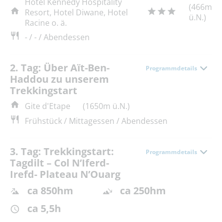
Hotel Kennedy Hospitality
(466m
Resort, Hotel Diwane, Hotel
ü.N.)
Racine o. ä.
- / - / Abendessen
2. Tag: Über Aït-Ben-
Programmdetails
Haddou zu unserem
Trekkingstart
Gite d'Etape
(1650m ü.N.)
Frühstück / Mittagessen / Abendessen
3. Tag: Trekkingstart:
Programmdetails
Tagdilt – Col N’Iferd-
Irefd- Plateau N’Ouarg
ca 850hm
ca 250hm
ca 5,5h