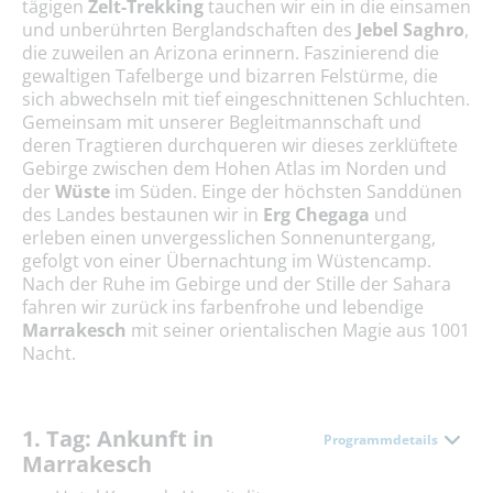
tägigen
Zelt-Trekking
tauchen wir ein in die einsamen
und unberührten Berglandschaften des
Jebel Saghro
,
die zuweilen an Arizona erinnern. Faszinierend die
gewaltigen Tafelberge und bizarren Felstürme, die
sich abwechseln mit tief eingeschnittenen Schluchten.
Gemeinsam mit unserer Begleitmannschaft und
deren Tragtieren durchqueren wir dieses zerklüftete
Gebirge zwischen dem Hohen Atlas im Norden und
der
Wüste
im Süden. Einge der höchsten Sanddünen
des Landes bestaunen wir in
Erg Chegaga
und
erleben einen unvergesslichen Sonnenuntergang,
gefolgt von einer Übernachtung im Wüstencamp.
Nach der Ruhe im Gebirge und der Stille der Sahara
fahren wir zurück ins farbenfrohe und lebendige
Marrakesch
mit seiner orientalischen Magie aus 1001
Nacht.
1. Tag: Ankunft in
Programmdetails
Marrakesch