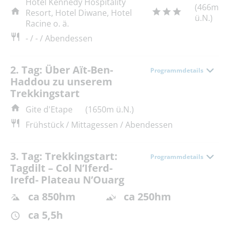
Hotel Kennedy Hospitality
(466m
Resort, Hotel Diwane, Hotel
ü.N.)
Racine o. ä.
- / - / Abendessen
2. Tag: Über Aït-Ben-
Programmdetails
Haddou zu unserem
Trekkingstart
Gite d'Etape
(1650m ü.N.)
Frühstück / Mittagessen / Abendessen
3. Tag: Trekkingstart:
Programmdetails
Tagdilt – Col N’Iferd-
Irefd- Plateau N’Ouarg
ca 850hm
ca 250hm
ca 5,5h