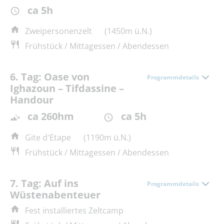
ca 5h
Zweipersonenzelt
(1450m ü.N.)
Frühstück / Mittagessen / Abendessen
6. Tag: Oase von
Programmdetails
Ighazoun – Tifdassine –
Handour
ca 260hm
ca 5h
Gite d'Etape
(1190m ü.N.)
Frühstück / Mittagessen / Abendessen
7. Tag: Auf ins
Programmdetails
Wüstenabenteuer
Fest installiertes Zeltcamp