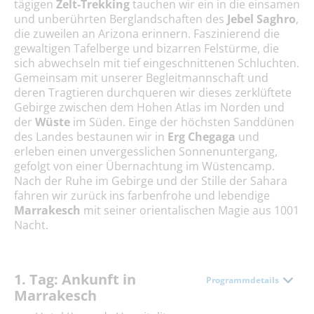
tägigen
Zelt-Trekking
tauchen wir ein in die einsamen
und unberührten Berglandschaften des
Jebel Saghro
,
die zuweilen an Arizona erinnern. Faszinierend die
gewaltigen Tafelberge und bizarren Felstürme, die
sich abwechseln mit tief eingeschnittenen Schluchten.
Gemeinsam mit unserer Begleitmannschaft und
deren Tragtieren durchqueren wir dieses zerklüftete
Gebirge zwischen dem Hohen Atlas im Norden und
der
Wüste
im Süden. Einge der höchsten Sanddünen
des Landes bestaunen wir in
Erg Chegaga
und
erleben einen unvergesslichen Sonnenuntergang,
gefolgt von einer Übernachtung im Wüstencamp.
Nach der Ruhe im Gebirge und der Stille der Sahara
fahren wir zurück ins farbenfrohe und lebendige
Marrakesch
mit seiner orientalischen Magie aus 1001
Nacht.
1. Tag: Ankunft in
Programmdetails
Marrakesch