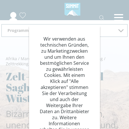
Programm 2026
Wir verwenden aus
technischen Gründen,
zu Marketingzwecken
und um Ihnen den
Afrika
/
Marokko
/
Hoher Atlas
/
Wandern/Trekking
/
bestmöglichen Service
Zelttrekking
zu gewährleisten
Zelt-Trekking Jebel
Cookies. Mit einem
Klick auf "Alle
Saghro und
akzeptieren" stimmen
Sie der Verarbeitung
Wüstenfeeling
und auch der
Weitergabe Ihrer
Bizarre Felsformationen,
Daten an Drittanbieter
zu. Weitere
unendliche Sanddünen und
Informationen