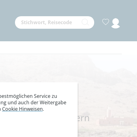
e Sahara
estmöglichen Service zu
itung und auch der Weitergabe
n
Cookie Hinweisen
.
rokko auf zwei Rädern