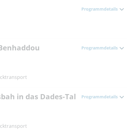
Programmdetails
t Benhaddou
Programmdetails
cktransport
sbah in das Dades-Tal
Programmdetails
cktransport