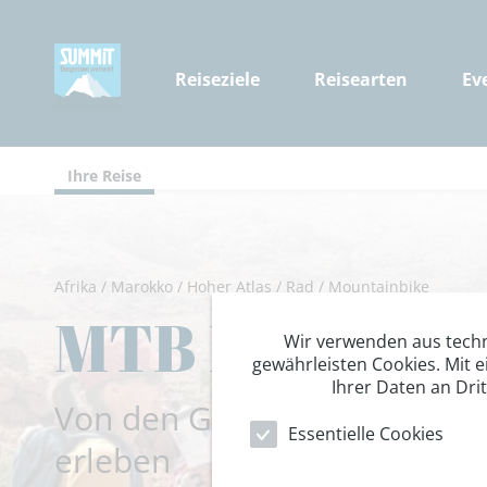
Reiseziele
Reisearten
Ev
Ihre Reise
Afrika
/
Marokko
/
Hoher Atlas
/
Rad
/
Mountainbike
MTB Marokko: 
Wir verwenden aus tech
gewährleisten Cookies. Mit e
Ihrer Daten an Dri
Von den Gipfeln des Atlas b
Essentielle Cookies
erleben