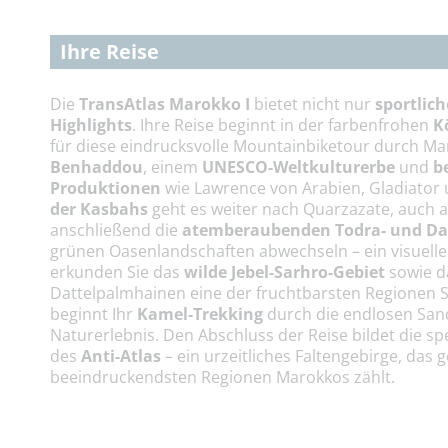
Ihre Reise
Die
TransAtlas Marokko I
bietet nicht nur
sportlic
Highlights
. Ihre Reise beginnt in der farbenfrohen
K
für diese eindrucksvolle Mountainbiketour durch Ma
Benhaddou
, einem
UNESCO-Weltkulturerbe
und
b
Produktionen
wie Lawrence von Arabien, Gladiator
der Kasbahs
geht es weiter nach Quarzazate, auch a
anschließend die
atemberaubenden Todra- und Da
grünen Oasenlandschaften abwechseln – ein visuelle
erkunden Sie das
wilde Jebel-Sarhro-Gebiet
sowie 
Dattelpalmhainen eine der fruchtbarsten Regionen 
beginnt Ihr
Kamel-Trekking
durch die endlosen San
Naturerlebnis. Den Abschluss der Reise bildet die s
des
Anti-Atlas
– ein urzeitliches Faltengebirge, das 
beeindruckendsten Regionen Marokkos zählt.