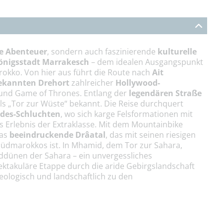
he Abenteuer
, sondern auch faszinierende
kulturelle
önigsstadt Marrakesch
– dem idealen Ausgangspunkt
rokko. Von hier aus führt die Route nach
Ait
ekannten Drehort
zahlreicher
Hollywood-
 und Game of Thrones. Entlang der
legendären Straße
ls „Tor zur Wüste“ bekannt. Die Reise durchquert
des-Schluchten
, wo sich karge Felsformationen mit
s Erlebnis der Extraklasse. Mit dem Mountainbike
das
beeindruckende Drâatal
, das mit seinen riesigen
Südmarokkos ist. In Mhamid, dem Tor zur Sahara,
ddünen der Sahara – ein unvergessliches
pektakuläre Etappe durch die aride Gebirgslandschaft
geologisch und landschaftlich zu den