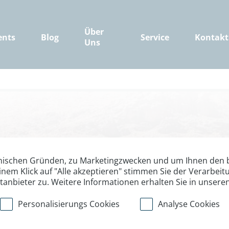
Über
ents
Blog
Service
Kontakt
Uns
Vom Atlas in di
nischen Gründen, zu Marketingzwecken und um Ihnen den b
inem Klick auf "Alle akzeptieren" stimmen Sie der Verarbe
ttanbieter zu. Weitere Informationen erhalten Sie in unsere
is in die Dünen der Sahara – Ma
Personalisierungs Cookies
Analyse Cookies