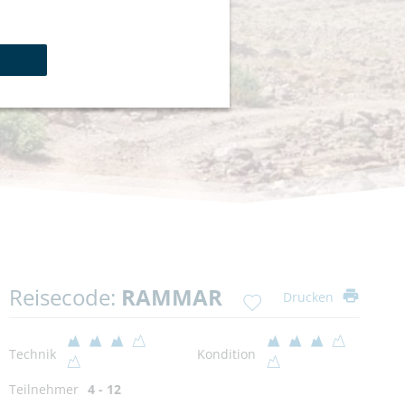
Reisecode:
RAMMAR
Drucken
Technik
Kondition
Teilnehmer
4 - 12