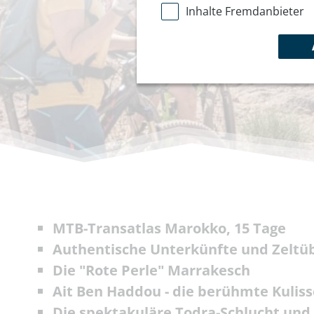
Inhalte Fremdanbieter
MTB-Transatlas Marokko, 15 Tage
Authentische Unterkünfte und Zelt
Die "Rote Perle" Marrakesch
Ait Ben Haddou - die berühmte Kuliss
Die spektakuläre Todra-Schlucht und