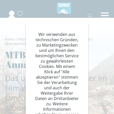
Wir verwenden aus
Asien
/
Nepal
/
Annapurna Himal
/
Himalaya
/
Rad
/
technischen Gründen,
Mountainbike
zu Marketingzwecken
und um Ihnen den
MTB Nepal: Die
bestmöglichen Service
Annapurna-Runde
zu gewährleisten
Cookies. Mit einem
Klick auf "Alle
Das ultimative Abenteuer im
akzeptieren" stimmen
Sie der Verarbeitung
Himalaya - Annapurna-
und auch der
Weitergabe Ihrer
Umrundung mit dem
Daten an Drittanbieter
zu. Weitere
Mountainbike
Informationen