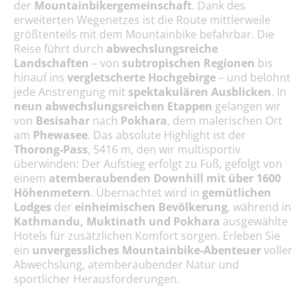
der
Mountainbikergemeinschaft
. Dank des
erweiterten Wegenetzes ist die Route mittlerweile
größtenteils mit dem Mountainbike befahrbar. Die
Reise führt durch
abwechslungsreiche
Landschaften
– von
subtropischen Regionen
bis
hinauf ins
vergletscherte Hochgebirge
– und belohnt
jede Anstrengung mit
spektakulären Ausblicken
. In
neun abwechslungsreichen Etappen
gelangen wir
von
Besisahar
nach
Pokhara
, dem malerischen Ort
am
Phewasee
. Das absolute Highlight ist der
Thorong-Pass
, 5416 m, den wir multisportiv
überwinden: Der Aufstieg erfolgt zu Fuß, gefolgt von
einem
atemberaubenden Downhill mit über 1600
Höhenmetern
. Übernachtet wird in
gemütlichen
Lodges
der
einheimischen Bevölkerung
, während in
Kathmandu, Muktinath und Pokhara
ausgewählte
Hotels für zusätzlichen Komfort sorgen. Erleben Sie
ein
unvergessliches Mountainbike-Abenteuer
voller
Abwechslung, atemberaubender Natur und
sportlicher Herausforderungen.