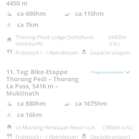
4450 m
ca 600hm
ca 110hm
ca 7km
Thorong Phedi Lodge (Schlafsack-
(4450m
Unterkunft)
ü.N.)
Frühstück / - / Abendessen
Gepäcktransport
11. Tag: Bike-Etappe
Programmdetails
Thorong Pedi – Thorong
La Pass, 5416 m –
Muktinath
ca 880hm
ca 1675hm
ca 16km
Lo Mustang Himalayan Resort o.Ä.
(3800m ü.N.)
Frühstück / - / Abendessen
Gepäcktransport