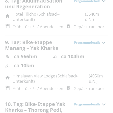
8. Tag: Akklimatisation
Programmdetails
und Regeneration
Hotel Tilicho (Schlafsack-
(3540m
Unterkunft)
ü.N.)
Frühstück / - / Abendessen
Gepäcktransport
9. Tag: Bike-Etappe
Programmdetails
Manang – Yak Kharka
ca 566hm
ca 104hm
ca 10km
Himalayan View Lodge (Schlafsack-
(4050m
Unterkunft)
ü.N.)
Frühstück / - / Abendessen
Gepäcktransport
10. Tag: Bike-Etappe Yak
Programmdetails
Kharka – Thorong Pedi,