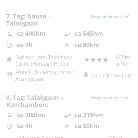
7. Tag: Dausa –
Programmdetails
Talabgaon
ca 490hm
ca 545hm
ca 7h
ca 80km
Sarima: Hotel Talabgaon
(270m
Castle (Heritage-Hotel)
ü.N.)
Frühstück / Mittagessen /
Gepäcktransport
Abendessen
8. Tag: Talabgaon –
Programmdetails
Ranthambore
ca 305hm
ca 315hm
ca 4h
ca 50km