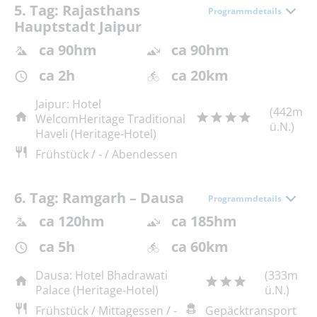
5. Tag: Rajasthans
Programmdetails
Hauptstadt Jaipur
ca 90hm
ca 90hm
ca 2h
ca 20km
Jaipur: Hotel
(442m
WelcomHeritage Traditional
ü.N.)
Haveli (Heritage-Hotel)
Frühstück / - / Abendessen
6. Tag: Ramgarh – Dausa
Programmdetails
ca 120hm
ca 185hm
ca 5h
ca 60km
Dausa: Hotel Bhadrawati
(333m
Palace (Heritage-Hotel)
ü.N.)
Frühstück / Mittagessen / -
Gepäcktransport