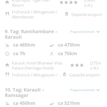
Khilchipur: Tiger Den
(250m
Resort
ü.N.)
Frühstück / Mittagessen /
Gepäcktransport
Abendessen
9. Tag: Ranthambore –
Programmdetails
Karauli
ca 485hm
ca 475hm
ca 7h
ca 75km
Karauli: Hotel Bhanwar Vilas
(275m
Palace (Heritage-Hotel)
ü.N.)
Frühstück / Mittagessen / -
Gepäcktransport
10. Tag: Karauli –
Programmdetails
Ramsagar
ca 450hm
ca 521hm