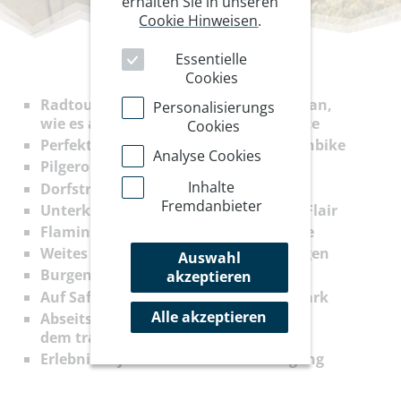
erhalten Sie in unseren
Cookie Hinweisen
.
Essentielle
Cookies
Radtour für aktive Biker durch Rajastan,
Personalisierungs
wie es authentischer nicht sein könnte
Cookies
Perfekt für Trekkingrad und Mountainbike
Analyse Cookies
Pilgerort Pushkar und die Perle Dausa
Inhalte
Dorfstraßen, Feldwege, kleine Märkte
Fremdanbieter
Unterkünfte mit Geschichte und mit Flair
Flamingos an Indiens größtem Salzsee
Weites Land und herzliche Begegnungen
Auswahl
Burgen, Tempel, prunkvolle Paläste
akzeptieren
Auf Safari im Rathambore-Nationalpark
Alle akzeptieren
Abseits der klassischen Routen
dem traditionellen Leben nachspüren
Erlebnis Taj Mahal zum Sonnenaufgang