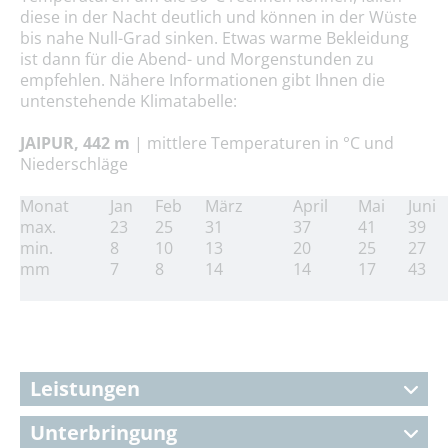
diese in der Nacht deutlich und können in der Wüste
bis nahe Null-Grad sinken. Etwas warme Bekleidung
ist dann für die Abend- und Morgenstunden zu
empfehlen. Nähere Informationen gibt Ihnen die
untenstehende Klimatabelle:
JAIPUR, 442 m
| mittlere Temperaturen in °C und
Niederschläge
Monat
Jan
Feb
März
April
Mai
Juni
max.
23
25
31
37
41
39
min.
8
10
13
20
25
27
mm
7
8
14
14
17
43
Leistungen
Unterbringung