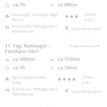
ca 7h
ca 98km
Ramsagar: Narsingh Bagh
(200m
Resort
ü.N.)
Frühstück / Mittagessen /
Gepäcktransport
Abendessen
11. Tag: Ramsagar –
Programmdetails
Fatehpur Sikri
ca 305hm
ca 315hm
ca 7h
ca 70km
Agra: Hotel Golden
(170m
Tulip
ü.N.)
Frühstück / Mittagessen /
Gepäcktransport
Abendessen