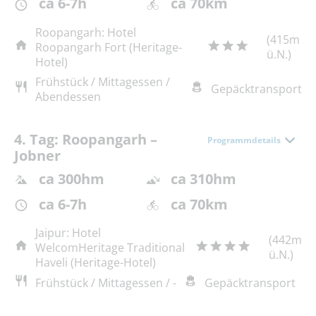
ca 6-7h
ca 70km
Roopangarh: Hotel
(415m
Roopangarh Fort (Heritage-
ü.N.)
Hotel)
Frühstück / Mittagessen /
Gepäcktransport
Abendessen
4. Tag: Roopangarh –
Programmdetails
Jobner
ca 300hm
ca 310hm
ca 6-7h
ca 70km
Jaipur: Hotel
(442m
WelcomHeritage Traditional
ü.N.)
Haveli (Heritage-Hotel)
Frühstück / Mittagessen / -
Gepäcktransport