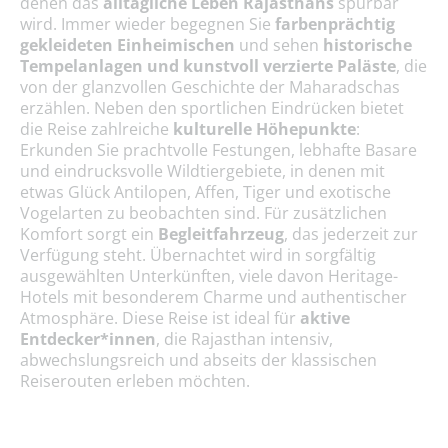
denen das
alltägliche Leben Rajasthans
spürbar
wird. Immer wieder begegnen Sie
farbenprächtig
gekleideten Einheimischen
und sehen
historische
Tempelanlagen und kunstvoll verzierte Paläste
, die
von der glanzvollen Geschichte der Maharadschas
erzählen. Neben den sportlichen Eindrücken bietet
die Reise zahlreiche
kulturelle Höhepunkte
:
Erkunden Sie prachtvolle Festungen, lebhafte Basare
und eindrucksvolle Wildtiergebiete, in denen mit
etwas Glück Antilopen, Affen, Tiger und exotische
Vogelarten zu beobachten sind. Für zusätzlichen
Komfort sorgt ein
Begleitfahrzeug
, das jederzeit zur
Verfügung steht. Übernachtet wird in sorgfältig
ausgewählten Unterkünften, viele davon Heritage-
Hotels mit besonderem Charme und authentischer
Atmosphäre. Diese Reise ist ideal für
aktive
Entdecker*innen
, die Rajasthan
intensiv,
abwechslungsreich und abseits der klassischen
Reiserouten erleben möchten.