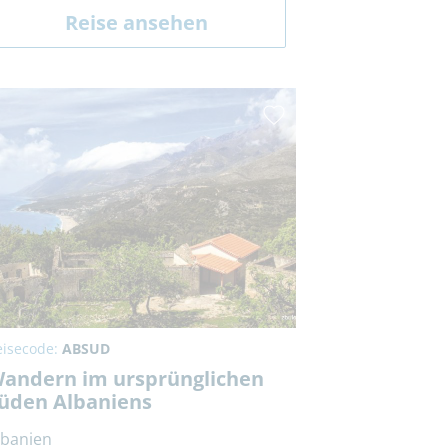
Reise ansehen
eisecode:
ABSUD
andern im ursprünglichen
üden Albaniens
lbanien