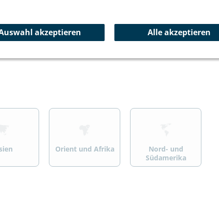
ersport
Wandern/Trekking
Summit Specials
Auswahl akzeptieren
Alle akzeptieren
>
>
sien
Orient und Afrika
Nord- und
Südamerika