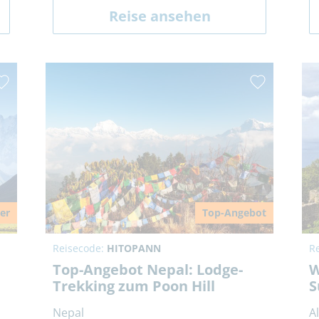
Reise ansehen
ler
Top-Angebot
Reisecode:
HITOPANN
R
Top-Angebot Nepal: Lodge-
W
Trekking zum Poon Hill
S
Nepal
A