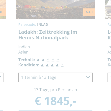
eu
Neu
Reisecode:
INLAD
R
Ladakh: Zelttrekking im
L
Hemis-Nationalpark
K
Indien
I
Asien
A
Technik:
T
Kondition:
K
1 Termin à 13 Tage
13 Tage, pro Person ab
€ 1845,-