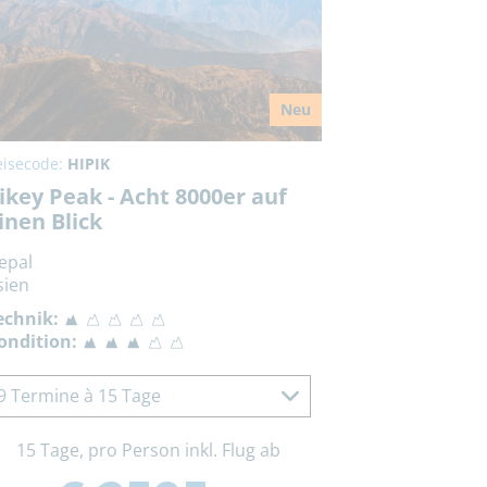
Neu
eisecode:
HIPIK
ikey Peak - Acht 8000er auf
inen Blick
epal
sien
echnik:
ondition:
9 Termine à 15 Tage
15 Tage, pro Person inkl. Flug ab