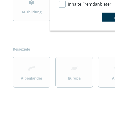
Inhalte Fremdanbieter
Ausbildung
Bergsteigen
Wint
Reiseziele
>
>
>
Alpenländer
Europa
A