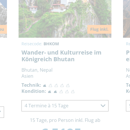
eu
Flug inkl.
Reisecode:
BHKOM
R
Wander- und Kulturreise im
P
Königreich Bhutan
e
Bhutan, Nepal
N
Asien
A
Technik:
T
Kondition:
K
4 Termine à 15 Tage
15 Tage, pro Person inkl. Flug ab