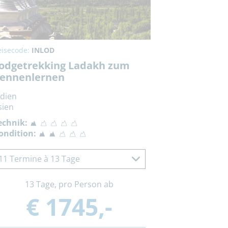
eisecode:
INLOD
odgetrekking Ladakh zum
ennenlernen
ndien
sien
echnik:
ondition:
11 Termine à 13 Tage
13 Tage, pro Person ab
€ 1745,-