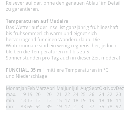
Reiseverlauf dar, ohne den genauen Ablauf im Detail
zu garantieren.
Temperaturen auf Madeira
Das Wetter auf der Insel ist ganzjährig frühlingshaft
bis frühsommerlich warm und eignet sich
hervorragend für einen Wanderurlaub. Die
Wintermonate sind ein wenig regnerischer, jedoch
bleiben die Temperaturen mit bis zu 5
Sonnenstunden pro Tag auch in dieser Zeit moderat.
FUNCHAL, 35 m
| mittlere Temperaturen in °C
und
Niederschläge
Monat
Jan
Feb
März
April
Mai
Juni
Juli
Aug
Sept
Okt
Nov
Dez
max.
19
19
20
20
21
22
24
25
26
24
22
20
min.
13
13
13
13
15
17
18
19
19
18
16
14
mm
83
69
64
39
19
12
2
3
37
75
78
92