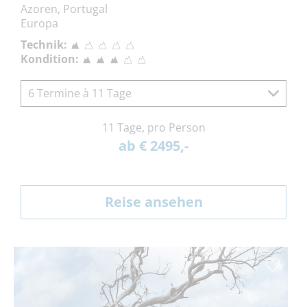
inkl. Flug
Azoren, Portugal
Europa
DO
10.12.2026 –
DO
17.12.2026
8 Tage, p.P. ab
€ 1.299,-
Technik:
inkl. Flug
Kondition:
DO
17.12.2026 –
DO
24.12.2026
8 Tage, p.P. ab
€ 1.349,-
6 Termine à 11 Tage
inkl. Flug
11 Tage, pro Person
DO
07.01.2027 –
DO
14.01.2027
8 Tage, p.P. ab
€ 1.399,-
ab € 2495,-
inkl. Flug
DO
14.01.2027 –
DO
21.01.2027
8 Tage, p.P. ab
€ 1.299,-
Reise ansehen
inkl. Flug
DO
21.01.2027 –
DO
28.01.2027
8 Tage, p.P. ab
€ 1.349,-
inkl. Flug
DO
28.01.2027 –
DO
04.02.2027
8 Tage, p.P. ab
€ 1.399,-