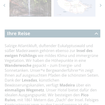
Ihre Reise
Salzige Atlantikluft, duftender Eukalyptuswald und
süßer Madeirawein gehören ebenso zur
Insel des
ewigen Frühlings
wie mildes Klima und immergrüne
Vegetation. Wir haben die Höhepunkte in eine
Wanderwoche
gepackt – zum Energie- und
Sonnetanken. Unser*e Bergwanderführer*in zeigt
Ihnen auf ausgesuchten Pfaden die schönsten Seiten.
Dank der
Levadas
, künstlichen
Bewässerungskanälen, verfügt
Madeira
über ein
einmaliges Wegenetz
. Unser Hotel bietet dafür den
idealen Ausgangspunkt. Wir besteigen den
Pico
Ruivo
, mit 1861 Metern das „Dach“ der Insel. Felsiges
Kontrastprogramm zu den Levadawegen ist die