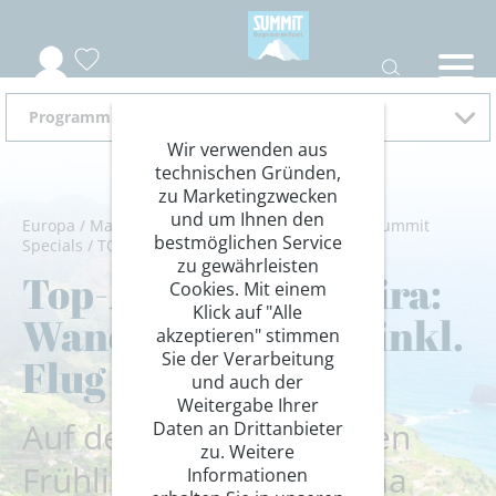
Programm Hotel Rocamar 01.01.-28.10.2026
Wir verwenden aus
technischen Gründen,
zu Marketingzwecken
und um Ihnen den
Europa
/
Madeira-Portugal
/
Madeira-Atlantik
/
Summit
bestmöglichen Service
Specials
/
TOP-Angebote
zu gewährleisten
Top-Angebot Madeira:
Cookies. Mit einem
Klick auf "Alle
Wander-Klassiker inkl.
akzeptieren" stimmen
Sie der Verarbeitung
Flug
und auch der
Weitergabe Ihrer
Auf der „Insel des ewigen
Daten an Drittanbieter
zu. Weitere
Frühlings“ | Mildes Klima
Informationen