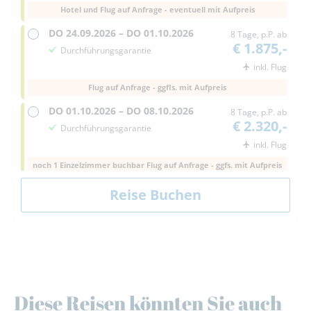
Hotel und Flug auf Anfrage - eventuell mit Aufpreis
DO
24.09.2026 –
DO
01.10.2026
8 Tage, p.P. ab
€ 1.875,-
Durchführungsgarantie
inkl. Flug
Flug auf Anfrage - ggfls. mit Aufpreis
DO
01.10.2026 –
DO
08.10.2026
8 Tage, p.P. ab
€ 2.320,-
Durchführungsgarantie
inkl. Flug
noch 1 Einzelzimmer buchbar Flug auf Anfrage - ggfs. mit Aufpreis
DO
15.10.2026 –
DO
22.10.2026
8 Tage, p.P. ab
€ 1.920,-
Durchführungsgarantie
inkl. Flug
DO
22.10.2026 –
DO
29.10.2026
8 Tage, p.P. ab
€ 1.925,-
+ € 55,-
Diese Reisen könnten Sie auch
DO
29.10.2026 –
DO
05.11.2026
8 Tage, p.P. ab