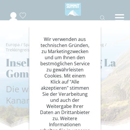
Wir verwenden aus
Europa
/
Spanien
/
La Gomera
/
Wandern/Trekking
/
technischen Gründen,
Trekkingreisen
zu Marketingzwecken
und um Ihnen den
Inseldurchquerung La
bestmöglichen Service
Gomera
zu gewährleisten
Cookies. Mit einem
Klick auf "Alle
Die wildeste Insel der
akzeptieren" stimmen
Sie der Verarbeitung
Kanaren
und auch der
Weitergabe Ihrer
Daten an Drittanbieter
zu. Weitere
Informationen