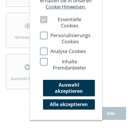
erhalten Sie in unseren
Cookie Hinweisen
.
>
>
Essentielle
Cookies
Personalisierungs
Wintersport
Wandern/Trekking
Cookies
Analyse Cookies
>
>
Inhalte
Fremdanbieter
Summit Specials
Rad
Auswahl
akzeptieren
Alle akzeptieren
Alle