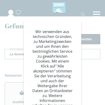
Gefundene Reisen
Wir verwenden aus
technischen Gründen,
Filter ausblenden
zu Marketingzwecken
und um Ihnen den
Stichwort Suche
bestmöglichen Service
zu gewährleisten
Cookies. Mit einem
Klick auf "Alle
akzeptieren" stimmen
Reisearten
Sie der Verarbeitung
und auch der
>
>
Weitergabe Ihrer
Daten an Drittanbieter
zu. Weitere
Informationen
Ausbildung
Bergsteigen